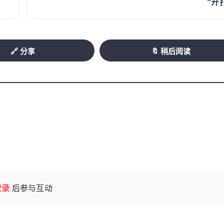
“开
热情。温州多家烧烤店、夜宵店、家常菜馆
经典口味一应俱全。“往年一百块钱只能买两三
🔗 分享
🔖 稍后阅读
霞路一夜宵店主告诉记者，小龙虾上市带动门店
近，不少商户增加了投影大屏吸引顾客，小龙
消费也悄然升温。不少家庭选择周末带孩子前
趣。一根竹竿、一段钓线、一小块饵料，就能
周末休闲的新选择，也间接带动了零售端销
登录
后参与互动