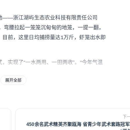
——浙江湖屿生态农业科技有限责任公司
裤，弯腰拉起一笼笼沉甸甸的地笼，一提一翻，
。目前，这里日均捕捞量达1万斤，虾笼出水即
实现了“一水两用、一田两收”。“今年气温
公司总经理吴晓俭表示。得益于该模式的生态优
展开全部
高效的市场供应能力，当前，该基地的小龙虾
计在6月底收官。谈到今年的价格，他直言：
下
》
450余名武术精英齐聚瓯海 省青少年武术套路冠