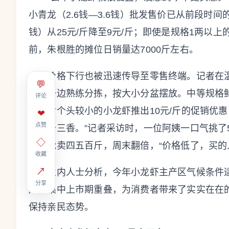
小青龙（2.6钱—3.6钱）批发售价已从前段时间的1
钱）从25元/斤降至9元/斤；即使是规格1两以上
前，朱根胜的摊位日销量达7000斤左右。
价格下行也被迅速传导至零售终端。记者在温
💬
吆喝一边熟练分拣，按大小分盆摆放。中等规格鲜
评论
摊主对个头较小的小龙虾推出10元/斤的促销优
❤
点赞
去烧十三香。”记者采访时，一位阿姨一口气挑了
◇
一天能卖四五百斤，周末翻倍，“价格低了，买的
收藏
↗
业内人士分析，今年小龙虾主产区气候条件适
分享
产区集中上市期重叠，为消费者带来了实实在在
保持亲民态势。