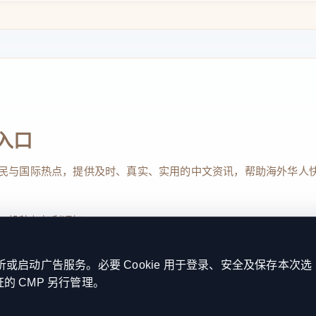
入口
民与国际热点，提供及时、真实、实用的中文资讯，帮助海外华人
、投稿与权利通知
启动广告服务。必要 Cookie 用于登录、安全及保存本次选
证的 CMP 另行管理。
Reserved. 本网站持续优化内容透明度、联系方式与用户权利说明，以提升
kie 设置
服务条款
联系我们