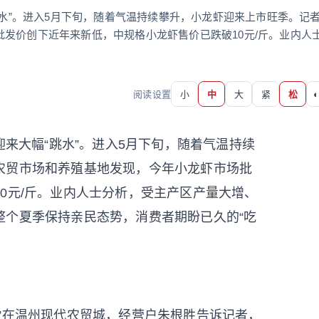
跳水”。进入5月下旬，随着气温持续攀升，小龙虾迎来上市旺季。记
发价创下近年来新低，中规格小龙虾售价已跌破10元/斤。业内人
阅读设置
小
中
大
紧
松
◐
来大幅“跳水”。进入5月下旬，随着气温持续
农贸市场和养殖基地发现，今年小龙虾市场批
0元/斤。业内人士分析，受主产区产量大增、
整个夏季保持亲民态势，消费者期盼已久的“吃
在温州现代农贸城，经营户朱根胜告诉记者，