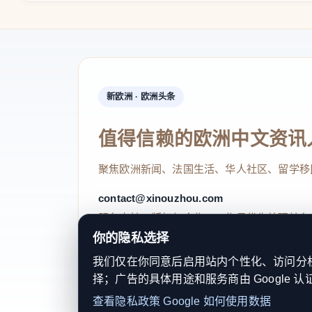
来 源：温州日报
原标题：
小龙虾10元一斤，你买贵了吗？
记者 邓帆慧 通讯员 郑文兴
新欧洲 · 欧洲头条
本文转自：
温州新闻网 66wz.com
值得信赖的欧洲中文资讯
聚焦欧洲新闻、法国生活、华人社区、留学移
contact@xinouzhou.com
服务支持、版权与合作：工作日优先处理站务
你的隐私选择
我们仅在你同意后启用站内个性化、访问分析或
择；广告的具体用途和服务商由 Google 认
© 2026 新欧洲·欧洲头条. All Rights 
查看隐私政策
Google 如何使用数据
关于我们
法律声明
编辑规范
日期归档
隐私政策
Coo