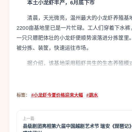
本土小龙虾丰产，6月底下市
清晨，天光微亮，温州最大的小龙虾养殖基地
2200亩基地里已是一片忙碌。工人们穿着下水
一只只膘肥体壮的小龙虾便顺势滚落进分拣筐里
被分拣、装筐，快速运往市场。
据介绍，该基地采用稻虾共生的生态养殖模式，
偏高，十分适宜小龙虾生长，基地迎来丰产。”
势和规模化经营，基地在丰产的同时保持了稳定
凭借高品质，深受批发商和餐饮企业青睐。
标签：
#小龙虾今夏价格迎来大幅
#跳水
吴晓俭介绍，基地的小龙虾于3月初上市，预
“太便宜了，堪称近几年的最低价。”
上一篇
县级剧团亮相第六届中国越剧艺术节 瑞安《琵琶记