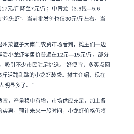
7元/斤降至7元/斤；中青龙（3.6钱—5.6
的“炮头虾”，当前批发价也仅30元/斤左右。当
州菜篮子大南门农贸市场看到，摊主们一边
活小龙虾零售价普遍在12元—15元/斤，部分
惠，吸引不少市民驻足挑选。“好便宜，多买点回
5斤活蹦乱跳的小龙虾装袋。摊主介绍，现在
人明显多了。”
宜，产量稳中有增，市场供应充足，加上各
的实惠。预计未来一段时间，小龙虾价格仍将