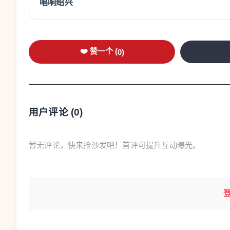
唱响绍兴
带动夏日消费，夜宵店订单翻倍
小龙虾的亲民价格，也直接点燃了市民的消费
已陆续上架小龙虾菜品，蒜蓉、十三香、油焖等
❤️ 赞一个 (
0
)
斤，现在能买四五斤，顾客点单更爽快了。”龙
夜宵生意翻番。
当前正值“吴越杯”赛事正酣，且世界杯脚步临
用户评论 (
0
)
虾配上冰镇啤酒，成为夏夜消费的“黄金搭档”。
暂无评论，快来抢沙发吧！首评可提升互动曝光。
值得一提的是，温州近郊“钓小龙虾”等体验式
往城郊农场，一边垂钓小龙虾，一边享受田园乐
引来贪吃的小龙虾。这种休闲方式成为部分家庭
量。