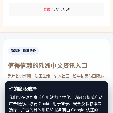
登录
后参与互动
新欧洲 · 欧洲头条
值得信赖的欧洲中文资讯入口
聚焦欧洲新闻、法国生活、华人社区、留学移民与国际热
点，提供及时、真实、实用的中文资讯，帮助海外华人快
你的隐私选择
速了解欧洲动态。
我们仅在你同意后启用站内个性化、访问分析或启动
contact@xinouzhou.com
广告服务。必要 Cookie 用于登录、安全及保存本次
服务支持、版权与合作：工作日优先处理站务、投稿与权
选择；广告的具体用途和服务商由 Google 认证的
利通知