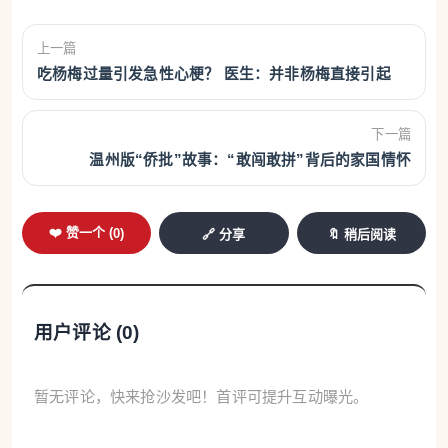
上一篇
吃杨梅过量引发急性心梗？ 医生：并非杨梅直接引起
下一篇
温州版“侨批”故事：“敢闯敢拼”背后的家国情怀
❤️ 赞一个 (
0
)
🔗 分享
🔖 稍后阅读
用户评论 (
0
)
暂无评论，快来抢沙发吧！首评可提升互动曝光。