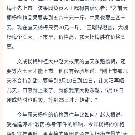
梅率先上市。该果园负责人王曙禄告诉记者：“之前大
棚杨梅精品果要卖到五六十元一斤，中果也要三四十
元，现在露天杨梅只卖20元一斤。”王曙禄坦言，大棚
杨梅个头大，上市早，价格高，露天杨梅胜在价格实
惠。
文成杨梅种植大户赵大根家的露天东魁杨梅，还
要等六七天才能上市。他很有经验地说：“刚上市那几
天不会特别甜，要等到6月10日到12日，让太阳再晒
几天，口感就上来了。就像我家大棚东魁，5月18日
刚成熟时也偏酸，等到25日才开始甜。”
今年露天杨梅的价格跟往年比如何？赵大根说，
受福建漳州“泡药杨梅”事件的影响，今年杨梅的价格
相对往年要低，更直接的原因是今年为杨梅产量的“大