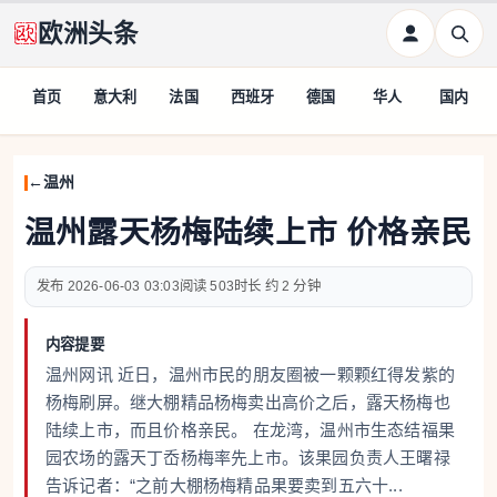
欧洲头条
首页
意大利
法国
西班牙
德国
华人
国内
温州
温州露天杨梅陆续上市 价格亲民
2026-06-03 03:03
503
约 2 分钟
内容提要
温州网讯 近日，温州市民的朋友圈被一颗颗红得发紫的
杨梅刷屏。继大棚精品杨梅卖出高价之后，露天杨梅也
陆续上市，而且价格亲民。 在龙湾，温州市生态结福果
园农场的露天丁岙杨梅率先上市。该果园负责人王曙禄
告诉记者：“之前大棚杨梅精品果要卖到五六十...