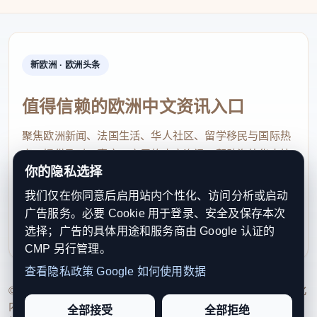
新欧洲 · 欧洲头条
值得信赖的欧洲中文资讯入口
聚焦欧洲新闻、法国生活、华人社区、留学移民与国际热
点，提供及时、真实、实用的中文资讯，帮助海外华人快
你的隐私选择
速了解欧洲动态。
我们仅在你同意后启用站内个性化、访问分析或启动
contact@xinouzhou.com
广告服务。必要 Cookie 用于登录、安全及保存本次
服务支持、版权与合作：工作日优先处理站务、投稿与权
选择；广告的具体用途和服务商由 Google 认证的
利通知
CMP 另行管理。
查看隐私政策
Google 如何使用数据
© 2026 新欧洲·欧洲头条. All Rights Reserved. 本网站持续优化
内容透明度、联系方式与用户权利说明，以提升品牌信任感和
全部接受
全部拒绝