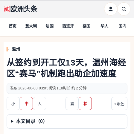
欧洲头条
首页
意大利
法国
西班牙
德国
华人
国内
温州
从签约到开工仅13天，温州海经
区“赛马”机制跑出助企加速度
2026-06-03 03:05
118
约 2 分钟
小
中
大
紧
松
◐
暖色
本文目录（
0
）