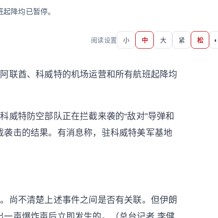
班起降均已暂停。
阅读设置
小
中
大
紧
松
◐
、阿联酋、科威特的机场运营和所有航班起降均
科威特防空部队正在拦截来袭的“敌对”导弹和
截袭击的结果。有消息称，驻科威特美军基地
声。尚不清楚上述事件之间是否有关联。但伊朗
出一声爆炸声后立即发生的。（总台记者 李健