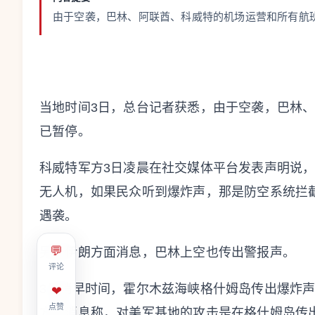
由于空袭，巴林、阿联酋、科威特的机场运营和所有航
当地时间3日，总台记者获悉，由于空袭，巴林
已暂停。
科威特军方3日凌晨在社交媒体平台发表声明说，
无人机，如果民众听到爆炸声，那是防空系统拦
遇袭。
💬
另据伊朗方面消息，巴林上空也传出警报声。
评论
3日稍早时间，霍尔木兹海峡格什姆岛传出爆炸
❤
点赞
方面消息称，对美军基地的攻击是在格什姆岛传