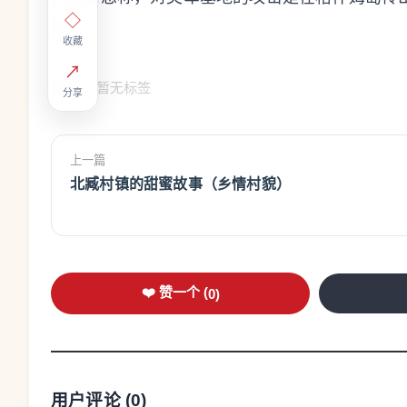
◇
南）
收藏
↗
标签：
暂无标签
分享
上一篇
北臧村镇的甜蜜故事（乡情村貌）
❤️ 赞一个 (
0
)
用户评论 (
0
)