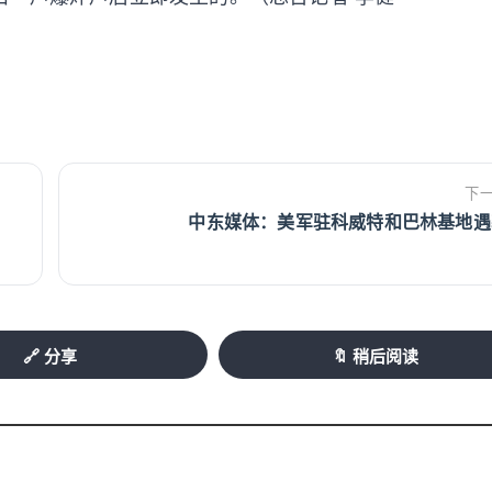
下
中东媒体：美军驻科威特和巴林基地遇
🔗 分享
🔖 稍后阅读