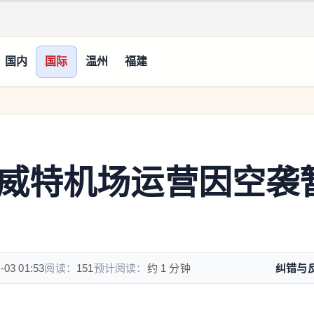
国内
国际
温州
福建
威特机场运营因空袭
-03 01:53
阅读：
151
预计阅读：
约 1 分钟
纠错与