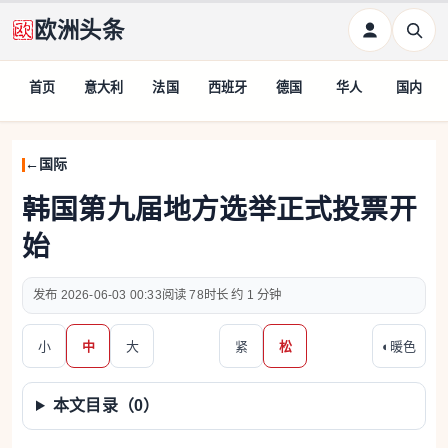
欧洲头条
首页
意大利
法国
西班牙
德国
华人
国内
国际
韩国第九届地方选举正式投票开
始
2026-06-03 00:33
78
约 1 分钟
小
中
大
紧
松
◐
暖色
本文目录（
0
）