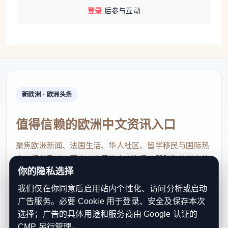
登录
后参与互动
新欧洲 · 欧洲头条
值得信赖的欧洲中文资讯入口
聚焦欧洲新闻、法国生活、华人社区、留学移民与国际热
点，提供及时、真实、实用的中文资讯，帮助海外华人快
你的隐私选择
速了解欧洲动态。
我们仅在你同意后启用站内个性化、访问分析或启动
contact@xinouzhou.com
广告服务。必要 Cookie 用于登录、安全及保存本次
服务支持、版权与合作：工作日优先处理站务、投稿与权
选择；广告的具体用途和服务商由 Google 认证的
利通知
CMP 另行管理。