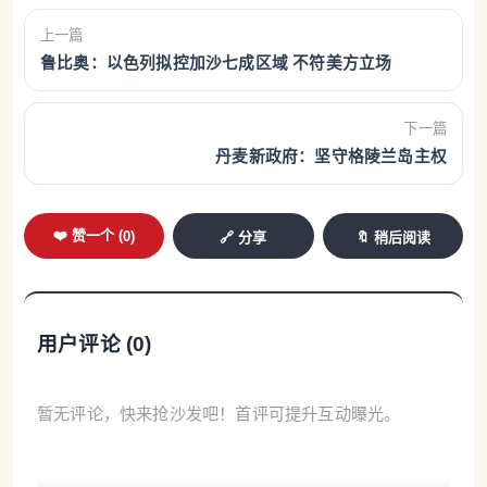
上一篇
鲁比奥：以色列拟控加沙七成区域 不符美方立场
下一篇
丹麦新政府：坚守格陵兰岛主权
❤️ 赞一个 (
0
)
🔗 分享
🔖 稍后阅读
用户评论 (
0
)
暂无评论，快来抢沙发吧！首评可提升互动曝光。