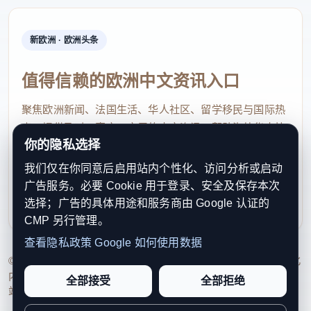
新欧洲 · 欧洲头条
值得信赖的欧洲中文资讯入口
聚焦欧洲新闻、法国生活、华人社区、留学移民与国际热
点，提供及时、真实、实用的中文资讯，帮助海外华人快
你的隐私选择
速了解欧洲动态。
我们仅在你同意后启用站内个性化、访问分析或启动
contact@xinouzhou.com
广告服务。必要 Cookie 用于登录、安全及保存本次
服务支持、版权与合作：工作日优先处理站务、投稿与权
选择；广告的具体用途和服务商由 Google 认证的
利通知
CMP 另行管理。
查看隐私政策
Google 如何使用数据
© 2026 新欧洲·欧洲头条. All Rights Reserved. 本网站持续优化
内容透明度、联系方式与用户权利说明，以提升品牌信任感和
全部接受
全部拒绝
站点完整度。