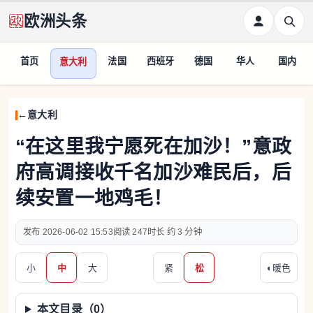
欧洲头条
首页
法国
西班牙
德国
华人
国内
意大利
意大利
“在这里我宁愿死在加沙！”意政
府高调接收千名加沙难民后，后
续安置一地鸡毛！
2026-06-02 15:53
247
约 3 分钟
小
中
大
紧
松
◐
暖色
本文目录（
0
）