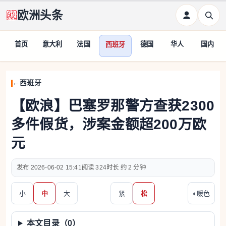
欧洲头条
首页
意大利
法国
德国
华人
国内
西班牙
西班牙
【欧浪】巴塞罗那警方查获2300
多件假货，涉案金额超200万欧
元
2026-06-02 15:41
324
约 2 分钟
小
中
大
紧
松
◐
暖色
本文目录（
0
）