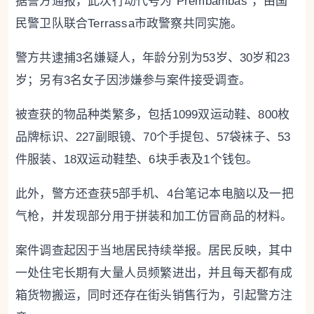
据警方通报，此次行动代号为“Prembambas”，由国
民警卫队联合Terrassa市政警察共同实施。
警方共逮捕3名嫌疑人，年龄分别为53岁、30岁和23
岁；另有3名女子因涉嫌参与案件接受调查。
被查获的物品种类繁多，包括1099双运动鞋、800枚
品牌标识、227副眼镜、70个手提包、57袋袜子、53
件服装、18双运动鞋垫、6块手表及1个钱包。
此外，警方还查获5部手机、4台笔记本电脑以及一把
气枪，并发现部分用于拼装和加工仿冒商品的材料。
案件调查起因于当地居民持续举报。居民反映，其中
一处住宅长期有大量人员频繁进出，并且每天都有成
箱货物搬运，同时还存在街头销售行为，引起警方注