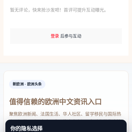
暂无评论，快来抢沙发吧！首评可提升互动曝光。
登录
后参与互动
新欧洲 · 欧洲头条
值得信赖的欧洲中文资讯入口
聚焦欧洲新闻、法国生活、华人社区、留学移民与国际热
点，提供及时、真实、实用的中文资讯，帮助海外华人快
你的隐私选择
速了解欧洲动态。