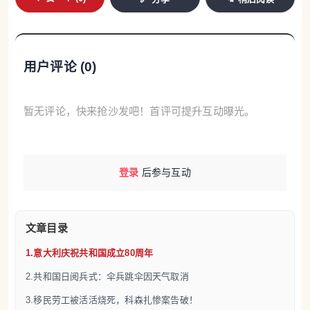
升至4%，首次跻身汽车品牌销量前十，排名第九。在
电动化领域，比亚迪以20.8%的市场份额位居榜首。
其中插电式混合动力汽车市场份额达31.8%，纯电动
用户评论 (
0
)
汽车市场份额为8%，位列第三。全新DOLPHIN G
DM-i专为欧洲市场打造，续航超1000公里。此外，比
暂无评论，快来抢沙发吧！首评可提升互动曝光。
亚迪旗下高端品牌DENZA在博洛尼亚开设意大利首家
展厅，并将率先安装1500千瓦快充站，5分钟即可充
登录
后参与互动
电10%至70%。在欧洲其他市场，比亚迪在英国、德
国、西班牙和法国均实现显著增长。
文章目录
5.摩洛哥男子驾车冲撞长椅三人被捕
1.意大利庆祝共和国成立80周年
6月2日Tgcom24消息，坎波巴索省Civita
2.共和国日阅兵式：伞兵跳伞因天气取消
Campomarano市一名60岁摩洛哥籍男子因涉嫌谋杀
3.移民劳工被活活烧死，科森扎惨案告破！
未遂及袭击罪被捕，警方已经排除恐怖袭击动机。据