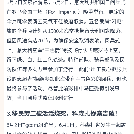
6月2日安莎社消息，6月2日，意大利共和国日阅兵式
在罗马帝国广场（Fori Imperiali）隆重举行。原定的
伞兵跳伞表演因天气不佳被迫取消。五名隶属“闪电”
旅的伞兵原计划从1500米高空携带意大利国旗降落，
但因风速高达70节，为确保安全取消表演。阅兵式
上，意大利空军“三色箭”特技飞行队飞越罗马上空，
留下绿、白、红三色轨迹。特种部队、骑兵部队及民
防队伍等多支力量参加了游行。此前“出于良心拒服兵
役的志愿者”拒绝参加此次带有军事色彩的阅兵，但也
最终参与了活动。尽管此前彩排中马匹受惊引发事
故，当日阅兵式整体顺利进行。
3.移民劳工被活活烧死，科森扎惨案告破！
6月2日Tgcom24消息，6月1日，科森扎省发生一起震