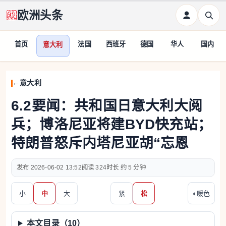
欧洲头条
首页
法国
西班牙
德国
华人
国内
意大利
意大利
6.2要闻：共和国日意大利大阅
兵；博洛尼亚将建BYD快充站；
特朗普怒斥内塔尼亚胡“忘恩
2026-06-02 13:52
324
约 5 分钟
小
中
大
紧
松
◐
暖色
本文目录（
10
）