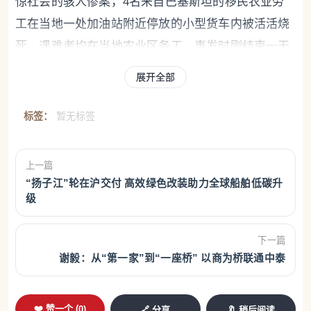
惊社会的骇人惨案，4名来自巴基斯坦的移民农业劳
工在当地一处加油站附近停放的小型货车内被活活烧
死。遇难者均在当地农业区务工，事发时刚结束一天
的劳动。案件于6月2日取得重大进展。警方根据案发
展开全部
现场监控录像，锁定了两名巴基斯坦男子，并于案发
当晚在维拉皮亚纳将其拦截带回科森扎警察总部审
标签：
暂无标签
讯。检方表示，监控画面清晰记录了作案全过程。两
名嫌犯涉嫌从车外阻挡车门，防止车内人员逃生，同
上一篇
时向车辆泼洒易燃液体并纵火，随后迅速逃离现场。
“扬子江”轮在沪交付 高效绿色改装助力全球船舶低碳升
级
目前，两人已被捕，被控加重多项谋杀罪，案件仍在
进一步调查中。
下一篇
4.BYD销量暴涨，博洛尼亚将建首个快充站
谢毅：从“第一家”到“一座桥” 以商为桥联通中泰
6月2日casertafocus消息，2026年5月，比亚迪在意
大利市场销量达6044辆，同比增长209.2%，市场份额
❤️ 赞一个 (
0
)
🔗 分享
🔖 稍后阅读