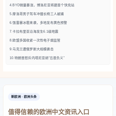
4.BYD销量暴涨，博洛尼亚将建首个快充站
指控，5月19日，该男子在Civita Campomarano市驾
5.摩洛哥男子驾车冲撞长椅三人被捕
车故意冲向坐于公园长椅上的三名人员。受害者反应
迅速，仅受轻伤，包括下肢挤压伤与瘀伤。调查已排
6.强雷暴冰雹来袭，多地发布黄色预警
除恐怖主义动机，目前推测案件可能与个人动机及当
7.卡拉布里亚沿海发生6.1级地震
事人之间长期存在的矛盾有关。嫌疑人尚未提供证
8.欧盟多国收紧一次性电子烟监管
词，案件仍在进一步调查中。这一事件令这座仅有
9.乌克兰遭俄罗斯大规模袭击
200余居民的小镇感到震惊。
10.特朗普怒斥内塔尼亚胡“忘恩负义”
6.强雷暴冰雹来袭，多地发布黄色预警
6月2日Rainews消息，意大利遭遇新一轮冷空气影
响。民防部门于6月2日对博尔扎诺省、弗留利-威尼斯
朱利亚、威尼托、伦巴第、皮埃蒙特、艾米利亚-罗马
新欧洲 · 欧洲头条
涅部分地区，以及翁布里亚和阿布鲁佐发布黄色天气
值得信赖的欧洲中文资讯入口
预警，提醒民众防范强降雨、雷暴、大风和冰雹等恶