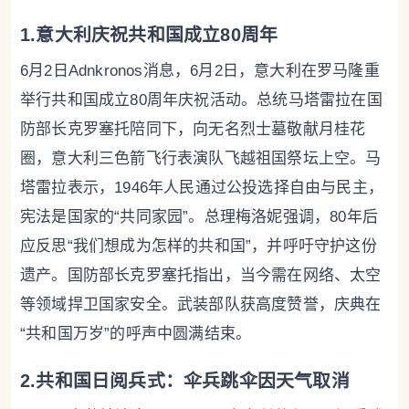
1.意大利庆祝共和国成立80周年
6月2日Adnkronos消息，6月2日，意大利在罗马隆重
举行共和国成立80周年庆祝活动。总统马塔雷拉在国
防部长克罗塞托陪同下，向无名烈士墓敬献月桂花
圈，意大利三色箭飞行表演队飞越祖国祭坛上空。马
塔雷拉表示，1946年人民通过公投选择自由与民主，
宪法是国家的“共同家园”。总理梅洛妮强调，80年后
应反思“我们想成为怎样的共和国”，并呼吁守护这份
遗产。国防部长克罗塞托指出，当今需在网络、太空
等领域捍卫国家安全。武装部队获高度赞誉，庆典在
“共和国万岁”的呼声中圆满结束。
2.共和国日阅兵式：伞兵跳伞因天气取消