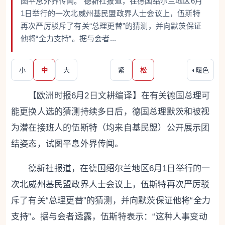
图平息外界传闻。 德新社报道，在德国绍尔兰地区6月
1日举行的一次北威州基民盟政界人士会议上，伍斯特
再次严厉驳斥了有关“总理更替”的猜测，并向默茨保证
他将“全力支持”。据与会者...
小
中
大
紧
松
◐
暖色
【欧洲时报6月2日文耕编译】在有关德国总理可
能更换人选的猜测持续多日后，德国总理默茨和被视
为潜在接班人的伍斯特（均来自基民盟）公开展示团
结姿态，试图平息外界传闻。
德新社报道，在德国绍尔兰地区6月1日举行的一
次北威州基民盟政界人士会议上，伍斯特再次严厉驳
斥了有关“总理更替”的猜测，并向默茨保证他将“全力
支持”。据与会者透露，伍斯特表示：“这种人事变动