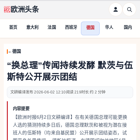
欧洲头条
首页
意大利
法国
西班牙
华人
国内
德国
德国
“换总理”传闻持续发酵 默茨与伍
斯特公开展示团结
文耕编译
2026-06-02 12:10
219
约 2 分钟
内容提要
【欧洲时报6月2日文耕编译】在有关德国总理可能更换
人选的猜测持续多日后，德国总理默茨和被视为潜在接
班人的伍斯特（均来自基民盟）公开展示团结姿态，试