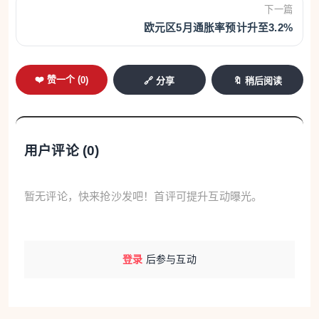
下一篇
欧元区5月通胀率预计升至3.2%
❤️ 赞一个 (
0
)
🔗 分享
🔖 稍后阅读
用户评论 (
0
)
暂无评论，快来抢沙发吧！首评可提升互动曝光。
登录
后参与互动