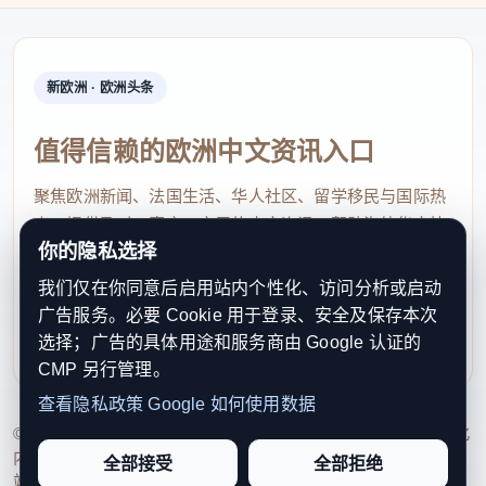
新欧洲 · 欧洲头条
值得信赖的欧洲中文资讯入口
聚焦欧洲新闻、法国生活、华人社区、留学移民与国际热
点，提供及时、真实、实用的中文资讯，帮助海外华人快
你的隐私选择
速了解欧洲动态。
我们仅在你同意后启用站内个性化、访问分析或启动
contact@xinouzhou.com
广告服务。必要 Cookie 用于登录、安全及保存本次
服务支持、版权与合作：工作日优先处理站务、投稿与权
选择；广告的具体用途和服务商由 Google 认证的
利通知
CMP 另行管理。
查看隐私政策
Google 如何使用数据
© 2026 新欧洲·欧洲头条. All Rights Reserved. 本网站持续优化
内容透明度、联系方式与用户权利说明，以提升品牌信任感和
全部接受
全部拒绝
站点完整度。