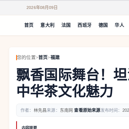
2026年08月09日
首页
意大利
法国
西班牙
德国
华人
您的位置
>
首页
>
福建
飘香国际舞台！坦
中华茶文化魅力
作者：
林先昌
来源：
东南网
查看原始来源
发布时间：
202
内容提要