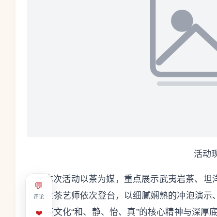
活动
本次活动以茶为媒，重点展示武夷岩茶、坦
💬
名专业茶艺师依次登台，以细腻娴熟的冲泡演示
评论
中国茶文化“和、静、怡、真”的核心精神与深厚
❤