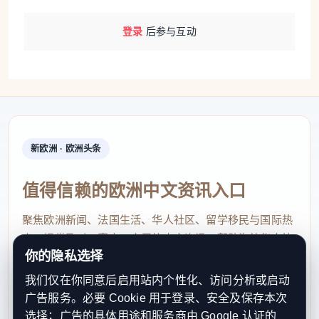
登录
后参与互动
新欧洲 · 欧洲头条
值得信赖的欧洲中文资讯入口
聚焦欧洲新闻、法国生活、华人社区、留学移民与国际热
点，提供及时、真实、实用的中文资讯，帮助海外华人快
你的隐私选择
速了解欧洲动态。
我们仅在你同意后启用站内个性化、访问分析或启动
contact@xinouzhou.com
广告服务。必要 Cookie 用于登录、安全及保存本次
服务支持、版权与合作：工作日优先处理站务、投稿与权
选择；广告的具体用途和服务商由 Google 认证的