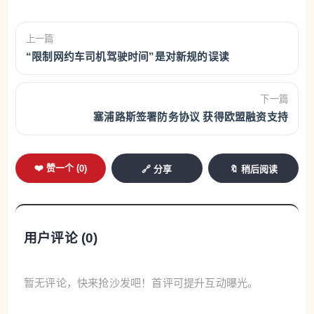
上一篇
“限制网约车司机驾驶时间”是对新规的误读
下一篇
塞浦路斯签署防务协议 获得欧盟融资支持
❤️ 赞一个 (
0
)
🔗 分享
🔖 稍后阅读
用户评论 (
0
)
暂无评论，快来抢沙发吧！首评可提升互动曝光。