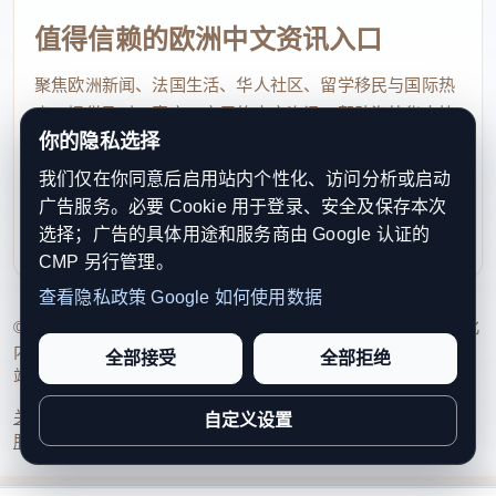
值得信赖的欧洲中文资讯入口
聚焦欧洲新闻、法国生活、华人社区、留学移民与国际热
点，提供及时、真实、实用的中文资讯，帮助海外华人快
你的隐私选择
速了解欧洲动态。
我们仅在你同意后启用站内个性化、访问分析或启动
contact@xinouzhou.com
广告服务。必要 Cookie 用于登录、安全及保存本次
服务支持、版权与合作：工作日优先处理站务、投稿与权
选择；广告的具体用途和服务商由 Google 认证的
利通知
CMP 另行管理。
查看隐私政策
Google 如何使用数据
© 2026 新欧洲·欧洲头条. All Rights Reserved. 本网站持续优化
内容透明度、联系方式与用户权利说明，以提升品牌信任感和
全部接受
全部拒绝
站点完整度。
关于我们
法律声明
编辑规范
日期归档
隐私政策
Cookie 设置
自定义设置
服务条款
联系我们