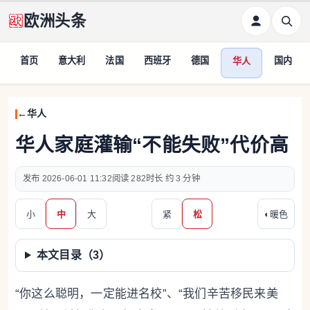
欧洲头条
首页
意大利
法国
西班牙
德国
国内
华人
华人
华人家庭灌输“不能失败”代价高
2026-06-01 11:32
282
约 3 分钟
小
中
大
紧
松
◐
暖色
本文目录（
3
）
“你这么聪明，一定能进名校”、“我们辛苦移民来美