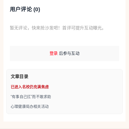
力。 有些父母并非故意伤害孩子，但一句“听说你表
用户评论 (
0
)
哥被斯坦福录取，你怎么只进UC Davis？”，便可能
让孩子觉得自己永远不够好。
暂无评论，快来抢沙发吧！首评可提升互动曝光。
“有事自己扛”而不敢求助
除外部压力，许多亚裔孩子也习惯压抑情绪。 JR指
登录
后参与互动
出，华人文化强调隐忍、低调，“有事自己扛”，让不
少孩子即使感到忧郁、焦虑，也不敢求助。 他回忆，
年轻时曾长期陷入严重忧郁，但当他试着向家人表达
文章目录
时，得到的回应却是“不要想太多”、“努力一点就好
已进入名校仍充满焦虑
了”。
“有事自己扛”而不敢求助
心理健康局办相关活动
不过，JR也观察到，年轻一代亚裔学生对心理健康议
题逐渐更开放。 2010年，他第一次在大学举办亚裔心
理健康讲座时，只有六名学生参加; 十年后，同样主