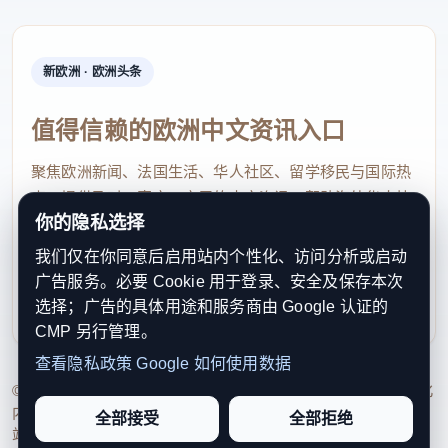
题的活动却吸引超过70学生。 但他认为，真正的改变
不只在孩子身上，家庭与社区也需要重新思考成功的
新欧洲 · 欧洲头条
定义。
值得信赖的欧洲中文资讯入口
JR表示，很多华人父母其实非常爱孩子，只是不知道
如何表达，有些父母会说：“我们为你牺牲这么多，还
聚焦欧洲新闻、法国生活、华人社区、留学移民与国际热
有什么好抱怨？”这样的话，容易让孩子产生内疚感，
点，提供及时、真实、实用的中文资讯，帮助海外华人快
你的隐私选择
速了解欧洲动态。
觉得自己不能失败。
我们仅在你同意后启用站内个性化、访问分析或启动
contact@xinouzhou.com
他认为，父母可以谈自己的移民辛苦，但不应把压力
广告服务。必要 Cookie 用于登录、安全及保存本次
服务支持、版权与合作：工作日优先处理站务、投稿与权
选择；广告的具体用途和服务商由 Google 认证的
转嫁到孩子身上。 JR说，很多孩子真正需要听到
利通知
CMP 另行管理。
的，不是“你一定要成功”，而是即使失败，你还是被
查看隐私政策
Google 如何使用数据
爱的。
© 2026 新欧洲·欧洲头条. All Rights Reserved. 本网站持续优化
内容透明度、联系方式与用户权利说明，以提升品牌信任感和
全部接受
全部拒绝
心理健康局办相关活动
站点完整度。