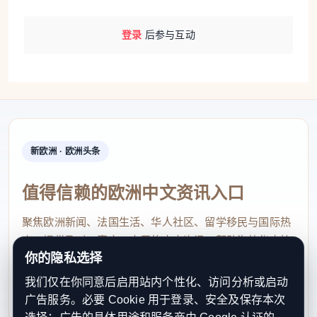
登录
后参与互动
新欧洲 · 欧洲头条
值得信赖的欧洲中文资讯入口
聚焦欧洲新闻、法国生活、华人社区、留学移民与国际热
点，提供及时、真实、实用的中文资讯，帮助海外华人快
你的隐私选择
速了解欧洲动态。
我们仅在你同意后启用站内个性化、访问分析或启动
contact@xinouzhou.com
广告服务。必要 Cookie 用于登录、安全及保存本次
服务支持、版权与合作：工作日优先处理站务、投稿与权