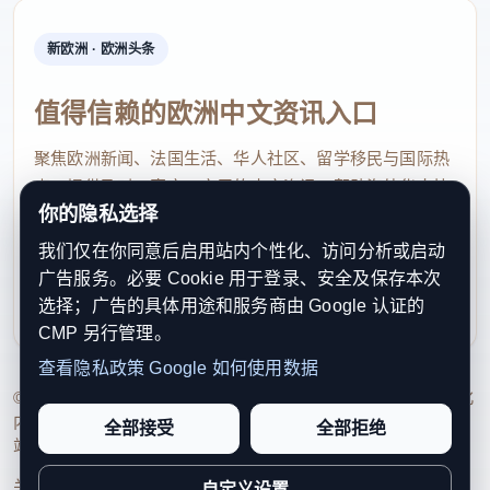
新欧洲 · 欧洲头条
值得信赖的欧洲中文资讯入口
聚焦欧洲新闻、法国生活、华人社区、留学移民与国际热
点，提供及时、真实、实用的中文资讯，帮助海外华人快
你的隐私选择
速了解欧洲动态。
我们仅在你同意后启用站内个性化、访问分析或启动
contact@xinouzhou.com
广告服务。必要 Cookie 用于登录、安全及保存本次
服务支持、版权与合作：工作日优先处理站务、投稿与权
选择；广告的具体用途和服务商由 Google 认证的
利通知
CMP 另行管理。
查看隐私政策
Google 如何使用数据
© 2026 新欧洲·欧洲头条. All Rights Reserved. 本网站持续优化
内容透明度、联系方式与用户权利说明，以提升品牌信任感和
全部接受
全部拒绝
站点完整度。
关于我们
法律声明
编辑规范
日期归档
隐私政策
Cookie 设置
自定义设置