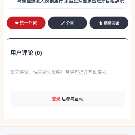
马德里爆发大规模游行 示威民众要求西班牙首相辞职
❤️ 赞一个 (
0
)
🔗 分享
🔖 稍后阅读
用户评论 (
0
)
暂无评论，快来抢沙发吧！首评可提升互动曝光。
登录
后参与互动