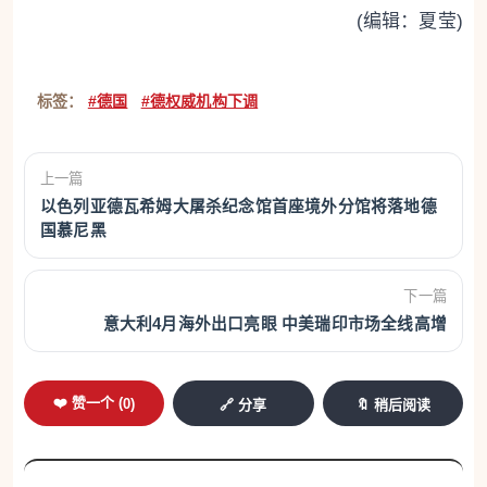
(编辑：夏莹)
标签：
#德国
#德权威机构下调
上一篇
以色列亚德瓦希姆大屠杀纪念馆首座境外分馆将落地德
国慕尼黑
下一篇
意大利4月海外出口亮眼 中美瑞印市场全线高增
❤️ 赞一个 (
0
)
🔗 分享
🔖 稍后阅读