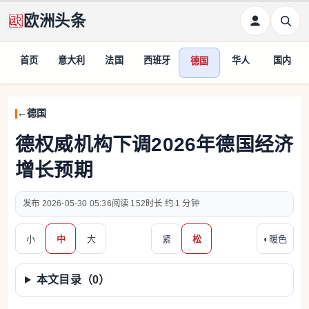
欧洲头条
首页
意大利
法国
西班牙
华人
国内
德国
德国
德权威机构下调2026年德国经济
增长预期
2026-05-30 05:36
152
约 1 分钟
小
中
大
紧
松
◐
暖色
本文目录（
0
）