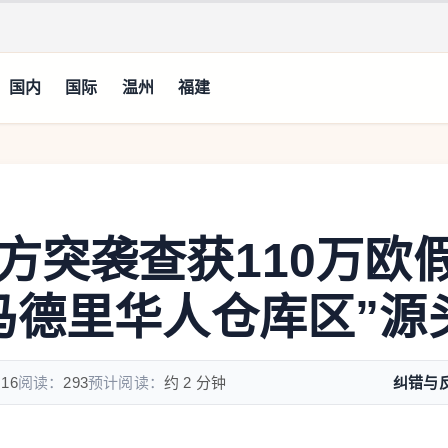
国内
国际
温州
福建
方突袭查获110万欧
马德里华人仓库区”源
:16
阅读：
293
预计阅读：
约 2 分钟
纠错与