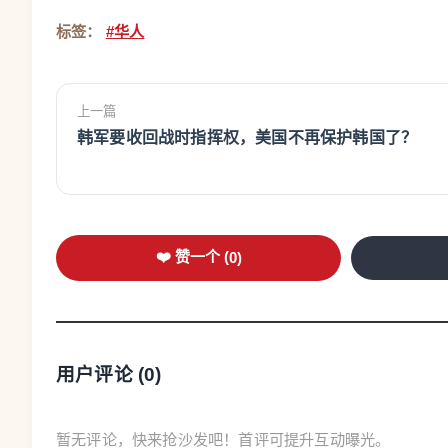
标签：
#华人
上一篇
韩军要收回战时指挥权，美国不再保护韩国了？
❤️ 赞一个 (
0
)
用户评论 (
0
)
暂无评论，快来抢沙发吧！首评可提升互动曝光。