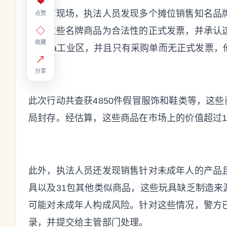
❤
在集市现场，执法人员发现多个摊位销售知名品
点赞
证明这些名牌商品为合法性的正式发票，并承认这
◇
收藏
Calleja工业区，并且只有采购单而无正式发
↗
分享
此次行动共查获4850件假冒服饰和鞋类等，这
局封存。经估算，这些商品在市场上的价值超过1
此外，执法人员还发现销售针对未成年人的产品且
具以及31包其他类似商品，这些玩具缺乏制造
可能对未成年人构成风险。针对这些情况，警方
录，并提交给主管部门处理。