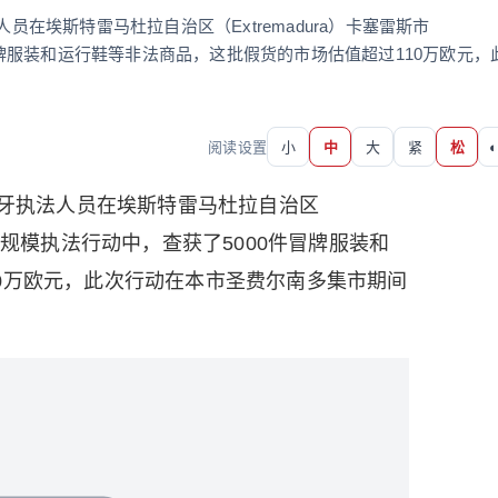
员在埃斯特雷马杜拉自治区（Extremadura）卡塞雷斯市
件冒牌服装和运行鞋等非法商品，这批假货的市场估值超过110万欧元，
阅读设置
小
中
大
紧
松
◐
班牙执法人员在埃斯特雷马杜拉自治区
）一次大规模执法行动中，查获了5000件冒牌服装和
0万欧元，此次行动在本市圣费尔南多集市期间