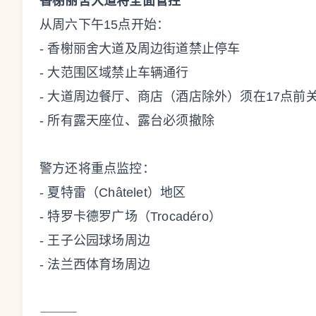
香榭丽舍大道将全面管控
从周六下午15点开始：
- 香榭丽舍大道及周边街道禁止停车
- 大范围区域禁止车辆通行
- 大道周边餐厅、商店（酒店除外）须在17点前
- 所有露天座位、露台必须撤除
警方还将重点监控：
- 夏特雷（Châtelet）地区
- 特罗卡德罗广场（Trocadéro）
- 王子公园球场周边
- 法兰西体育场周边
⸻