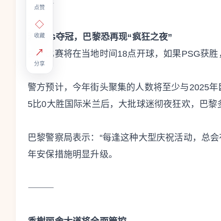
⸻
点赞
◇
若PSG夺冠，巴黎恐再现“疯狂之夜”
收藏
↗
由于比赛将在当地时间18点开球，如果PSG获
分享
警方预计，今年街头聚集的人数将至少与2025
5比0大胜国际米兰后，大批球迷彻夜狂欢，巴黎
巴黎警察局表示：“每逢这种大型庆祝活动，总会
年安保措施明显升级。
⸻