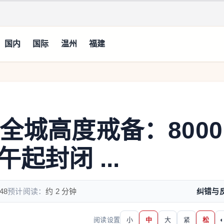
国内
国际
温州
福建
全城高度戒备：8000
起封闭 ...
48
预计阅读：
约 2 分钟
纠错与
阅读设置
小
中
大
紧
松
◐