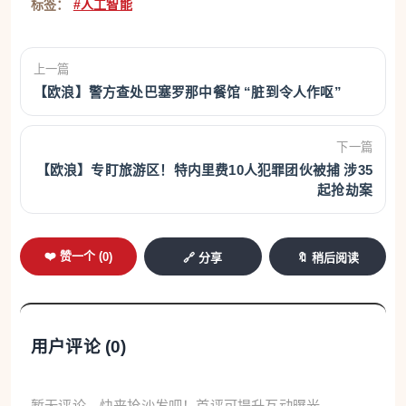
标签：
#人工智能
上一篇
【欧浪】警方查处巴塞罗那中餐馆 “脏到令人作呕”
下一篇
【欧浪】专盯旅游区！特内里费10人犯罪团伙被捕 涉35
起抢劫案
❤️ 赞一个 (
0
)
🔗 分享
🔖 稍后阅读
用户评论 (
0
)
暂无评论，快来抢沙发吧！首评可提升互动曝光。