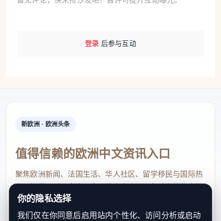
登录
后参与互动
新欧洲 · 欧洲头条
值得信赖的欧洲中文资讯入口
聚焦欧洲新闻、法国生活、华人社区、留学移民与国际热
点，提供及时、真实、实用的中文资讯，帮助海外华人快
你的隐私选择
速了解欧洲动态。
我们仅在你同意后启用站内个性化、访问分析或启动
contact@xinouzhou.com