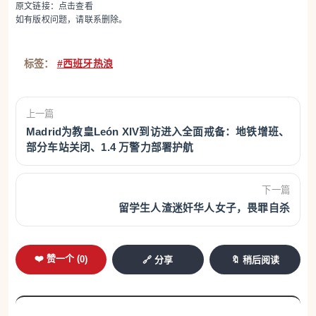
原文链接：
点击查看
如有版权问题，请联系删除。
标签：
#西班牙热浪
上一篇
Madrid为教皇León XIV到访进入全面戒备：地铁增班、
部分车站关闭、1.4 万警力部署护航
下一篇
留学生人渣迷奸华人女子，畏罪自杀
❤️ 赞一个 (
0
)
🔗 分享
🔖 稍后阅读