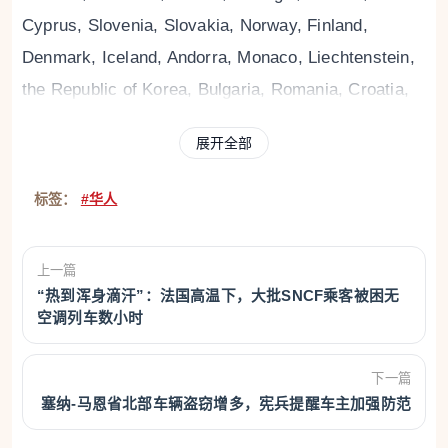
Cyprus, Slovenia, Slovakia, Norway, Finland,
Denmark, Iceland, Andorra, Monaco, Liechtenstein,
the Republic of Korea, Bulgaria, Romania, Croatia,
Montenegro, North Macedonia, Malta, Estonia,
展开全部
Latvia, Japan, Brazil, Argentina, Chile, Peru，
Uruguay，Saudi Arabia, Oman, Kuwait, Bahrain,
标签：
#华人
Russia, Sweden, Canada and UK are exempted from
visa requirement if coming to China for the purpose
上一篇
of business, tourism, family or friends visits,
“热到浑身滴汗”：法国高温下，大批SNCF乘客被困无
exchange and transit. They can stay in China for no
空调列车数小时
more than 30 days without a visa.
下一篇
2.
问：单方面免签政策是否有施行期限？
塞纳-马恩省北部车辆盗窃增多，宪兵提醒车主加强防范
Q: How long will the visa waiver be effective?