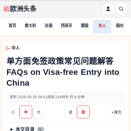
欧洲头条
首页
意大利
法国
西班牙
德国
国内
华人
华人
单方面免签政策常见问题解答
FAQs on Visa-free Entry into
China
2026-05-26 09:41
164
约 8 分钟
小
中
大
紧
松
◐
暖色
本文目录（
0
）