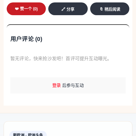
❤️ 赞一个 (
0
)
🔗 分享
🔖 稍后阅读
答：目前，中方对文莱持普通护照人员的免签政策未
设施行期限，对俄罗斯持普通护照人员的免签政策施
行至2027年12月31日，对其余48国持普通护照人员的
用户评论 (
0
)
免签政策施行至2026年12月31日。
3.问：未成年人适用免签政策来华是否有特殊要求？
暂无评论，快来抢沙发吧！首评可提升互动曝光。
Q: Is there any additional requirement for
minors eligible for a visa waiver?
登录
后参与互动
答：未成年人与成年人适用免签政策来华条件相同。
A: Visa waiver requirements for minors are the
same as for adults.
新欧洲 · 欧洲头条