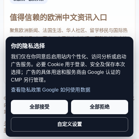
4.问：外国人因参加体育赛事、会展、研学活动（夏/
值得信赖的欧洲中文资讯入口
冬令营）等能否适用免签入境？
聚焦欧洲新闻、法国生活、华人社区、留学移民与国际热
点，提供及时、真实、实用的中文资讯，帮助海外华人快
Q: Does the visa waiver apply to foreign
你的隐私选择
速了解欧洲动态。
nationals who come to China for the purpose of
我们仅在你同意后启用站内个性化、访问分析或启动
contact@xinouzhou.com
sports competitions，conferences and
广告服务。必要 Cookie 用于登录、安全及保存本次
服务支持、版权与合作：工作日优先处理站务、投稿与权
exhibitions, and study tours (summer/winter
选择；广告的具体用途和服务商由 Google 认证的
利通知
CMP 另行管理。
camps)？
查看隐私政策
Google 如何使用数据
答：来华参加体育赛事、会展、研学活动（夏/冬令
© 2026 新欧洲·欧洲头条. All Rights Reserved. 本网站持续优化
内容透明度、联系方式与用户权利说明，以提升品牌信任感和
营）且在华停留不超过30天的人员属于免签范围，但
全部接受
全部拒绝
站点完整度。
需持有效普通护照。
关于我们
法律声明
编辑规范
日期归档
隐私政策
Cookie 设置
自定义设置
服务条款
联系我们
A：Visa waiver applies to those who come to China