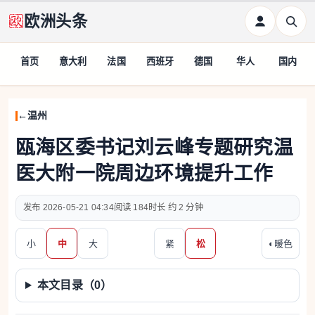
欧洲头条
首页
意大利
法国
西班牙
德国
华人
国内
温州
瓯海区委书记刘云峰专题研究温
医大附一院周边环境提升工作
2026-05-21 04:34
184
约 2 分钟
小
中
大
紧
松
◐
暖色
本文目录（
0
）