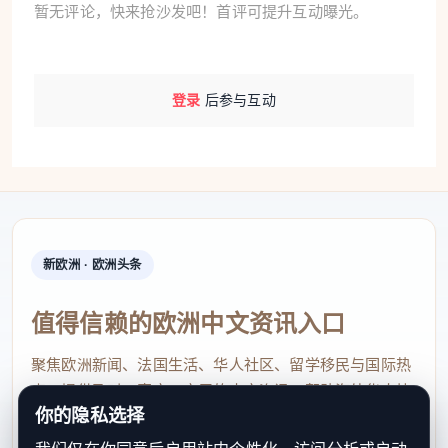
暂无评论，快来抢沙发吧！首评可提升互动曝光。
登录
后参与互动
新欧洲 · 欧洲头条
值得信赖的欧洲中文资讯入口
聚焦欧洲新闻、法国生活、华人社区、留学移民与国际热
点，提供及时、真实、实用的中文资讯，帮助海外华人快
你的隐私选择
速了解欧洲动态。