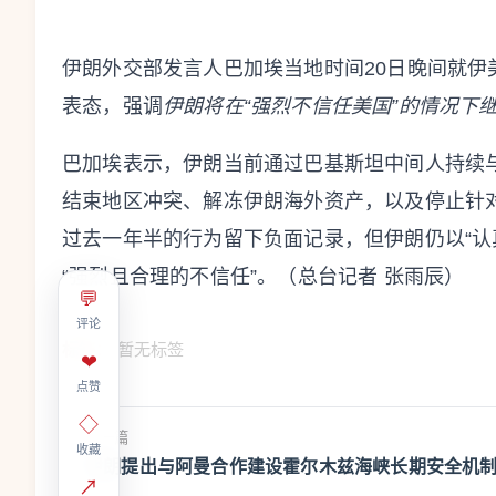
伊朗外交部发言人巴加埃当地时间20日晚间就
表态，强调
伊朗将在“强烈不信任美国”的情况下
巴加埃表示，伊朗当前通过巴基斯坦中间人持续
结束地区冲突、解冻伊朗海外资产，以及停止针对
过去一年半的行为留下负面记录，但伊朗仍以“认
“强烈且合理的不信任”。（总台记者 张雨辰）
💬
评论
标签：
暂无标签
❤
点赞
◇
上一篇
收藏
伊朗提出与阿曼合作建设霍尔木兹海峡长期安全机
↗