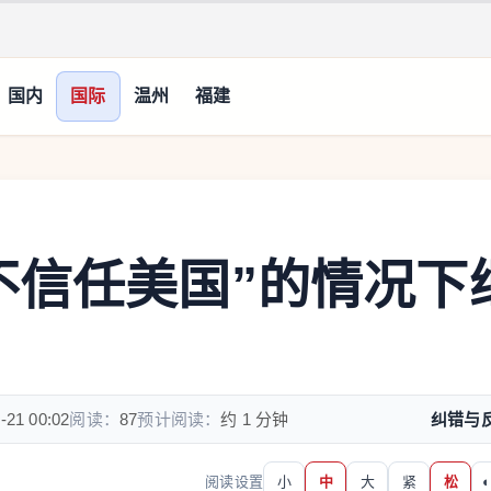
国内
国际
温州
福建
不信任美国”的情况下
-21 00:02
阅读：
87
预计阅读：
约 1 分钟
纠错与
阅读设置
小
中
大
紧
松
◐