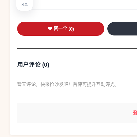
分享
❤️ 赞一个 (
0
)
用户评论 (
0
)
暂无评论，快来抢沙发吧！首评可提升互动曝光。