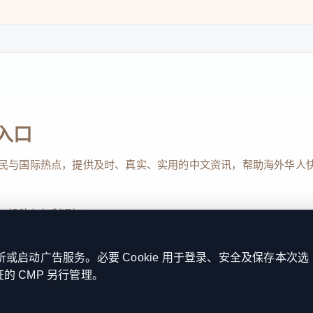
入口
民与国际热点，提供及时、真实、实用的中文资讯，帮助海外华人
、投稿与权利通知
启动广告服务。必要 Cookie 用于登录、安全及保存本次选
证的 CMP 另行管理。
Reserved. 本网站持续优化内容透明度、联系方式与用户权利说明，以提升
kie 设置
服务条款
联系我们