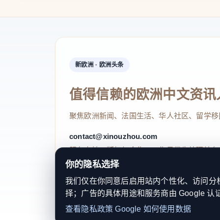
新欧洲 · 欧洲头条
值得信赖的欧洲中文资讯
聚焦欧洲新闻、法国生活、华人社区、留学移
contact@xinouzhou.com
服务支持、版权与合作：工作日优先处理站务
你的隐私选择
我们仅在你同意后启用站内个性化、访问分析或
择；广告的具体用途和服务商由 Google 认
© 2026 新欧洲·欧洲头条. All Rights 
查看隐私政策
Google 如何使用数据
关于我们
法律声明
编辑规范
日期归档
隐私政策
Coo