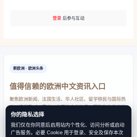
登录
后参与互动
新欧洲 · 欧洲头条
值得信赖的欧洲中文资讯入口
聚焦欧洲新闻、法国生活、华人社区、留学移民与国际热
点，提供及时、真实、实用的中文资讯，帮助海外华人快
你的隐私选择
速了解欧洲动态。
我们仅在你同意后启用站内个性化、访问分析或启动
contact@xinouzhou.com
广告服务。必要 Cookie 用于登录、安全及保存本次
服务支持、版权与合作：工作日优先处理站务、投稿与权