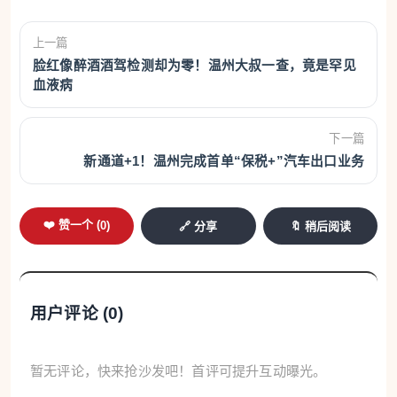
上一篇
脸红像醉酒酒驾检测却为零！温州大叔一查，竟是罕见
血液病
下一篇
新通道+1！温州完成首单“保税+”汽车出口业务
❤️ 赞一个 (
0
)
🔗 分享
🔖 稍后阅读
用户评论 (
0
)
暂无评论，快来抢沙发吧！首评可提升互动曝光。