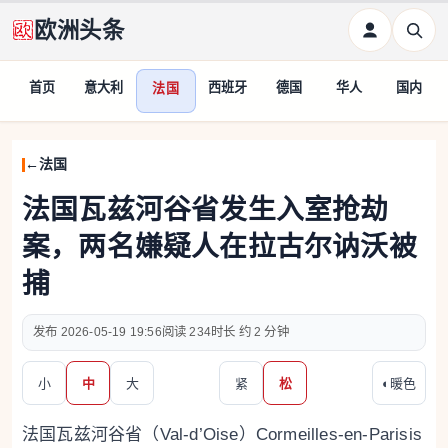
欧洲头条
首页
意大利
西班牙
德国
华人
国内
法国
法国
法国瓦兹河谷省发生入室抢劫
案，两名嫌疑人在拉古尔讷沃被
捕
2026-05-19 19:56
234
约 2 分钟
小
中
大
紧
松
◐
暖色
法国瓦兹河谷省（Val-d’Oise）Cormeilles-en-Parisis