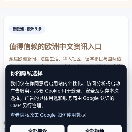
新欧洲 · 欧洲头条
值得信赖的欧洲中文资讯入口
聚焦欧洲新闻、法国生活、华人社区、留学移民与国际热
点，提供及时、真实、实用的中文资讯，帮助海外华人快
你的隐私选择
速了解欧洲动态。
我们仅在你同意后启用站内个性化、访问分析或启动
contact@xinouzhou.com
广告服务。必要 Cookie 用于登录、安全及保存本次
服务支持、版权与合作：工作日优先处理站务、投稿与权
选择；广告的具体用途和服务商由 Google 认证的
利通知
CMP 另行管理。
查看隐私政策
Google 如何使用数据
© 2026 新欧洲·欧洲头条. All Rights Reserved. 本网站持续优化
内容透明度、联系方式与用户权利说明，以提升品牌信任感和
全部接受
全部拒绝