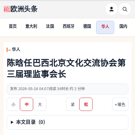
欧洲头条
首页
意大利
法国
西班牙
德国
国内
华人
华人
陈晗任巴西北京文化交流协会第
三届理监事会长
2026-05-18 04:07
36
约 2 分钟
小
中
大
紧
松
◐
暖色
本文目录（
0
）