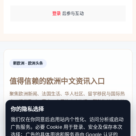
登录
后参与互动
新欧洲 · 欧洲头条
值得信赖的欧洲中文资讯入口
聚焦欧洲新闻、法国生活、华人社区、留学移民与国际热
点，提供及时、真实、实用的中文资讯，帮助海外华人快
你的隐私选择
速了解欧洲动态。
我们仅在你同意后启用站内个性化、访问分析或启动
contact@xinouzhou.com
广告服务。必要 Cookie 用于登录、安全及保存本次
服务支持、版权与合作：工作日优先处理站务、投稿与权
选择；广告的具体用途和服务商由 Google 认证的