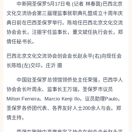
中新网圣保罗5月17日电 (记者 林春茵)巴西北京
文化交流协会第三届理监事就职典礼暨成立十周年庆
典日前在巴西圣保罗举行。陈晗任巴西北京文化交流
协会会长，汪振宇任监事长，董文斌任执行会长，郑
倩任秘书长。
巴西北京文化交流协会创会会长赵永平(右)向现任会
长陈晗(左)交印。庄沂 摄
中国驻圣保罗总领馆领侨处主任荣强，巴西华人
协会会长叶周永、监事长王万瑞，圣保罗市议员
Milton Ferreira、Marcio Kenji Ilo，议员助理Paulo，
圣保罗各侨团代表、各界友好人士200余人与会。郑
倩主持。