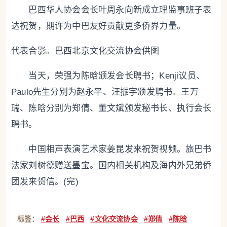
巴西华人协会会长叶周永向新成立理监事班子表
达祝贺，期许为中巴友好贡献更多侨界力量。
代表合影。巴西北京文化交流协会供图
当天，荣强为陈晗颁发会长聘书；Kenji议员、
Paulo先生分别为赵永平、汪振宇颁发聘书。王万
瑞、陈晗分别为郑倩、董文斌颁发秘书长、执行会长
聘书。
中国相声表演艺术家姜昆发来祝贺视频。旅巴书
法家刘树德赠送墨宝。国内相关机构及海内外兄弟侨
团发来贺信。(完)
标签：
#会长
#巴西
#文化交流协会
#郑倩
#陈晗