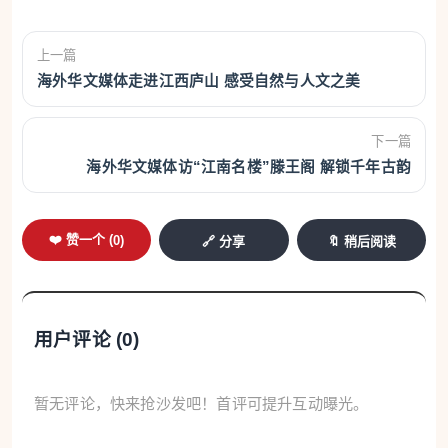
上一篇
海外华文媒体走进江西庐山 感受自然与人文之美
下一篇
海外华文媒体访“江南名楼”滕王阁 解锁千年古韵
❤️ 赞一个 (
0
)
🔗 分享
🔖 稍后阅读
用户评论 (
0
)
暂无评论，快来抢沙发吧！首评可提升互动曝光。