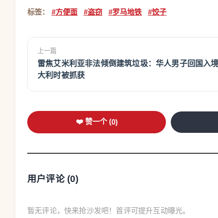
标签：
#方便面
#盗窃
#罗马地铁
#饺子
上一篇
雷焦艾米利亚非法倾倒建筑垃圾：华人男子回国入
大利时被抓获
❤️ 赞一个 (
0
)
用户评论 (
0
)
暂无评论，快来抢沙发吧！首评可提升互动曝光。