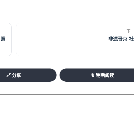
下
境意
非遗晋京 
🔗 分享
🔖 稍后阅读