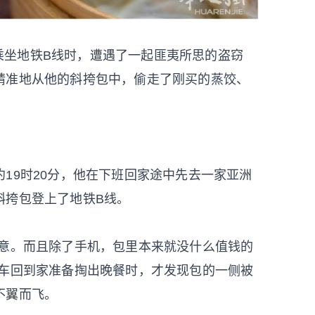
）在乘坐地铁B线时，遭遇了一起匪夷所思的盗窃
精准地从他的斜挎包中，偷走了刚买的蒸饺、
19时20分，他在下班回家途中先去一家亚洲
斜挎包登上了地铁B线。
留意。而且除了手机，包里本来就没什么值钱的
下车回到家准备掏出晚餐时，才发现包的一侧被
不翼而飞。