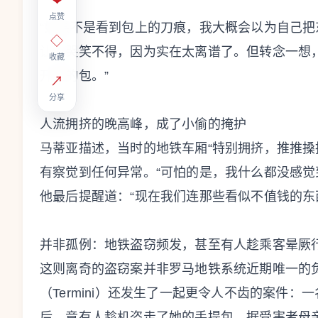
❤
点赞
“如果不是看到包上的刀痕，我大概会以为自己把
◇
让人哭笑不得，因为实在太离谱了。但转念一想
收藏
开你的包。”
↗
分享
人流拥挤的晚高峰，成了小偷的掩护
马蒂亚描述，当时的地铁车厢“特别拥挤，推推搡
有察觉到任何异常。“可怕的是，我什么都没感觉
他最后提醒道：“现在我们连那些看似不值钱的东
并非孤例：地铁盗窃频发，甚至有人趁乘客晕厥
这则离奇的盗窃案并非罗马地铁系统近期唯一的
（Termini）还发生了一起更令人不齿的案件：
后，竟有人趁机盗走了她的手提包。据受害者母