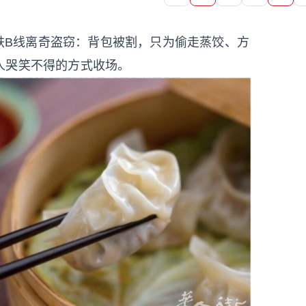
地铁B线离奇盗窃：背包被割，只为偷走蒸饺、方
人哭笑不得的方式收场。