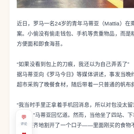
近日，罗马一名24岁的青年马蒂亚（Mattia
案。小偷没有偷走钱包、手机等贵重物品，而是
方便面和即食海苔。
“如果没看到包上的刀痕，我还以为自己弄丢了”
据马蒂亚向《罗马今日》等媒体讲述，事发当晚约
超市采购了晚餐食材，随后带着一只普通的帆布
“我当时手里正拿着手机回消息，所以对包没太
东西。”马蒂亚回忆道。然而，当他坐了四站、
💬
评论
利器整齐地割开了一个口子——里面刚买的食物