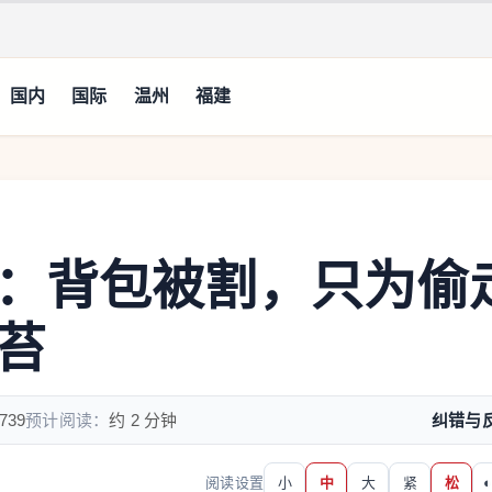
国内
国际
温州
福建
：背包被割，只为偷
苔
739
预计阅读：
约 2 分钟
纠错与
阅读设置
小
中
大
紧
松
◐