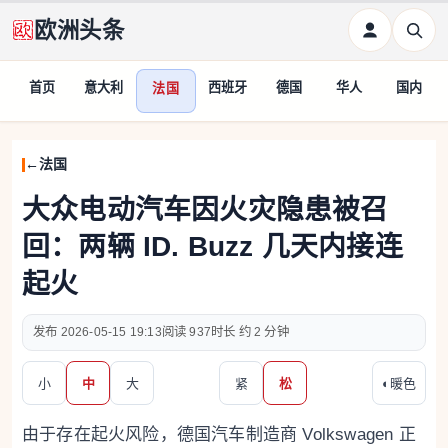
欧洲头条
首页
意大利
西班牙
德国
华人
国内
法国
法国
大众电动汽车因火灾隐患被召
回：两辆 ID. Buzz 几天内接连
起火
2026-05-15 19:13
937
约 2 分钟
小
中
大
紧
松
◐
暖色
由于存在起火风险，德国汽车制造商 Volkswagen 正