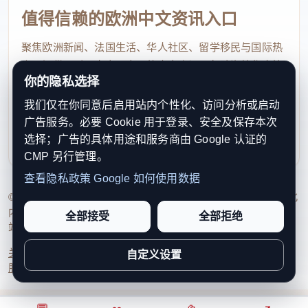
值得信赖的欧洲中文资讯入口
聚焦欧洲新闻、法国生活、华人社区、留学移民与国际热
点，提供及时、真实、实用的中文资讯，帮助海外华人快
你的隐私选择
速了解欧洲动态。
我们仅在你同意后启用站内个性化、访问分析或启动
contact@xinouzhou.com
广告服务。必要 Cookie 用于登录、安全及保存本次
服务支持、版权与合作：工作日优先处理站务、投稿与权
选择；广告的具体用途和服务商由 Google 认证的
利通知
CMP 另行管理。
查看隐私政策
Google 如何使用数据
© 2026 新欧洲·欧洲头条. All Rights Reserved. 本网站持续优化
内容透明度、联系方式与用户权利说明，以提升品牌信任感和
全部接受
全部拒绝
站点完整度。
关于我们
法律声明
编辑规范
日期归档
隐私政策
Cookie 设置
自定义设置
服务条款
联系我们