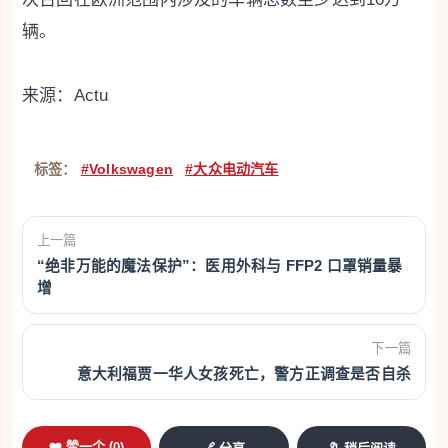
辆。
来源：Actu
标签：
#Volkswagen
#大众电动汽车
上一篇
“绝非万能的魔法保护”：医用外科与 FFP2 口罩销量暴
增
下一篇
意大利福贾一华人女孩死亡，警方正调查是否自杀
❤️ 赞一个 (
0
)