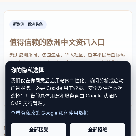
新欧洲 · 欧洲头条
值得信赖的欧洲中文资讯入口
聚焦欧洲新闻、法国生活、华人社区、留学移民与国际热
点，提供及时、真实、实用的中文资讯，帮助海外华人快
你的隐私选择
速了解欧洲动态。
我们仅在你同意后启用站内个性化、访问分析或启动
contact@xinouzhou.com
广告服务。必要 Cookie 用于登录、安全及保存本次
服务支持、版权与合作：工作日优先处理站务、投稿与权
选择；广告的具体用途和服务商由 Google 认证的
利通知
CMP 另行管理。
查看隐私政策
Google 如何使用数据
© 2026 新欧洲·欧洲头条. All Rights Reserved. 本网站持续优化
内容透明度、联系方式与用户权利说明，以提升品牌信任感和
全部接受
全部拒绝
站点完整度。