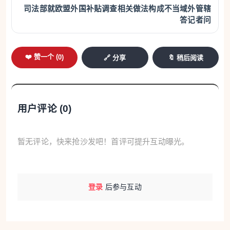
司法部就欧盟外国补贴调查相关做法构成不当域外管辖
答记者问
❤️ 赞一个 (
0
)
🔗 分享
🔖 稍后阅读
用户评论 (
0
)
暂无评论，快来抢沙发吧！首评可提升互动曝光。
登录
后参与互动