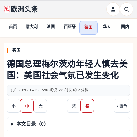
欧洲头条
首页
意大利
法国
西班牙
华人
国内
德国
德国
德国总理梅尔茨劝年轻人慎去美
国：美国社会气氛已发生变化
2026-05-15 15:06
695
约 2 分钟
小
中
大
紧
松
◐
暖色
本文目录（
0
）