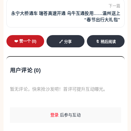
“我们用瓯剧几乎失传的高腔，向六百年前的高则
下一篇
诚致敬。”作曲蔡南正介绍，在仅有153支残缺曲牌的
永宁大桥通车 瑞苍高速开通 乌牛互通投用……温州送上
“春节出行大礼包”
基础上，对瓯剧高腔进行了创造性重构，使其既保留
了古韵，又具备了推动现代戏剧节奏的力量。现场帮
腔的运用尤为精妙，时而如命运叹息，时而如内心独
❤️ 赞一个 (
0
)
🔗 分享
🔖 稍后阅读
白，拓展了传统戏曲的音乐表现维度。
紧凑剧情直击年轻观众
用户评论 (
0
)
时长两小时十五分钟的演出，剧情紧凑，脉络清
晰。编剧郑朝阳对原著的大胆改编——将蔡伯喈的赴
暂无评论，快来抢沙发吧！首评可提升互动曝光。
考改为“主动承诺”，将赵五娘的结局处理为“主动离开”
——赋予了古典故事鲜明的现代意识。“希望这不仅是
一场南戏经典的复刻，而是一次跨越千年的人性对
登录
后参与互动
话。”郑朝阳说。