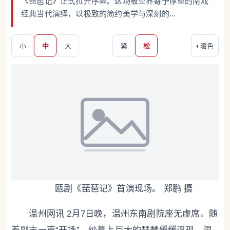
《琵琶记》正式拉开序幕。这场被业界寄予厚望的南戏
经典当代演绎，以极致的简约美学与深刻的...
小
中
大
紧
松
◐
暖色
瓯剧《琵琶记》首演现场。 郑鹏 摄
温州网讯 2月7日晚，温州东南剧院座无虚席。随