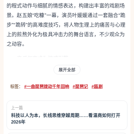
的程式动作与细腻的情感表达，构建出丰富的戏剧场
景。赵五娘“吃糠”一幕，演员叶媛媛通过一套融合“跪
步”“跪转”的高难度技巧，将人物生理上的痛苦与心理
上的煎熬外化为极具冲击力的舞台语言，不少观众为
之动容。
音乐叙事成为情感引擎
展开全部
琵琶，这一剧名中的核心意象，在本次演出中真
正成为了叙事的主角。几段琵琶独奏巧妙嵌入剧情关
标签：
#一曲琵琶拨动千年回响
#琵琶记
#瓯剧
键节点，琴弦拨动间，人物的内心波澜、命运的无声
转折被渲染得淋漓尽致。尤其当赵五娘怀抱琵琶踏上
上一篇
寻夫之路时，如泣如诉的琵琶声与演员的表演水乳交
科技以人为本，长线思维穿越周期……看温商如何打开
融，营造出“此时无声胜有声”的强烈戏剧张力。
2026年