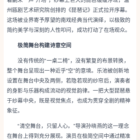
着副末一声“开场”，纱幕上巨大的琵琶缓缓浮现，温
州瓯剧艺术研究院创排的《琵琶记》正式拉开序幕。
这场被业界寄予厚望的南戏经典当代演绎，以极致的
简约美学与深刻的人性叩问，成功打动了在场观众。
极简舞台构建诗意空间
没有传统的“一桌二椅”，没有繁复的布景转换，
整个舞台呈现出一种近乎“空”的意境。乐池被创新地
设置在舞台中央及两侧，若隐若现的纱帘后，演奏者
的身影与乐器构成流动的视觉韵律。一把大型琵琶悬
于纱幕中央，既是视觉焦点，也成为贯穿全剧的精神
象征。
“清空舞台，只留人心。”导演孙晓燕的这一理念
在舞台上得到充分展现。演员在极简空间中通过精准