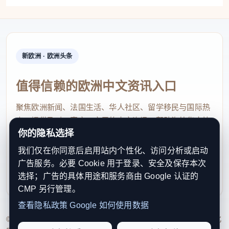
“我没有想到古典戏曲可以这样‘直接’。”一位“90
后”观众在散场后表示，“没有理解的隔阂，情感是共
通的。”这种“直接”源于创作团队对人性深度的挖掘。
新欧洲 · 欧洲头条
演员方汝将塑造的蔡伯喈，不再是脸谱化的“负心
汉”，而是一个在强权与伦理夹缝中挣扎、充满无奈与
值得信赖的欧洲中文资讯入口
悔恨的复杂个体，其表演在传统程式之上，注入了大
聚焦欧洲新闻、法国生活、华人社区、留学移民与国际热
量生活化、心理化的细节。
点，提供及时、真实、实用的中文资讯，帮助海外华人快
你的隐私选择
速了解欧洲动态。
传承与创新的生动答卷
我们仅在你同意后启用站内个性化、访问分析或启动
contact@xinouzhou.com
本次演出采用传帮带模式，由瓯剧名家方汝将、
广告服务。必要 Cookie 用于登录、安全及保存本次
服务支持、版权与合作：工作日优先处理站务、投稿与权
选择；广告的具体用途和服务商由 Google 认证的
胡涛、麻建山，与青年演员叶媛媛、刘佳佳等联袂登
利通知
CMP 另行管理。
台。两代演员在舞台上的默契配合，不仅保证了艺术
查看隐私政策
Google 如何使用数据
品质，更成为瓯剧艺术代际传承的生动写照。
© 2026 新欧洲·欧洲头条. All Rights Reserved. 本网站持续优化