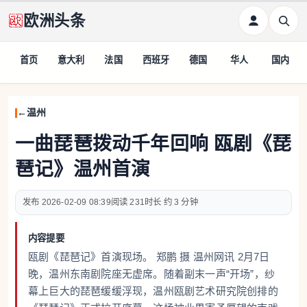
欧洲头条
首页
意大利
法国
西班牙
德国
华人
国内
温州
一曲琵琶拨动千年回响 瓯剧《琵
琶记》温州首演
2026-02-09 08:39
231
约 3 分钟
内容提要
瓯剧《琵琶记》首演现场。 郑鹏 摄 温州网讯 2月7日
晚，温州东南剧院座无虚席。随着副末一声“开场”，纱
幕上巨大的琵琶缓缓浮现，温州瓯剧艺术研究院创排的