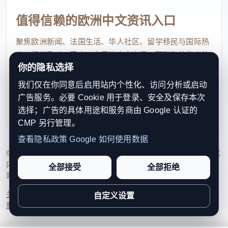
值得信赖的欧洲中文资讯入口
聚焦欧洲新闻、法国生活、华人社区、留学移民与国际热
点，提供及时、真实、实用的中文资讯，帮助海外华人快
你的隐私选择
速了解欧洲动态。
我们仅在你同意后启用站内个性化、访问分析或启动
contact@xinouzhou.com
广告服务。必要 Cookie 用于登录、安全及保存本次
服务支持、版权与合作：工作日优先处理站务、投稿与权
选择；广告的具体用途和服务商由 Google 认证的
利通知
CMP 另行管理。
查看隐私政策
Google 如何使用数据
© 2026 新欧洲·欧洲头条. All Rights Reserved. 本网站持续优化
内容透明度、联系方式与用户权利说明，以提升品牌信任感和
全部接受
全部拒绝
站点完整度。
关于我们
法律声明
编辑规范
日期归档
隐私政策
Cookie 设置
自定义设置
服务条款
联系我们