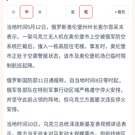
小
中
大
紧
松
◐
暖色
当地时间5月12日，俄罗斯奥伦堡州州长索尔恩采夫
表示，一架乌克兰无人机在奥伦堡市上空被俄军防空
系统拦截后，撞入一栋高层住宅楼。事发时，奥伦堡
市正处于空袭警报状态，该市及奥伦堡机场已临时限
制航班起降。
俄罗斯国防部11日通报称，自当地时间8日零时起，
俄军各部队在特别军事行动区域严格遵守停火安排，
并坚守此前占领的阵地，但乌克兰方面屡次违反停火
安排。
当地时间10日，乌克兰总统泽连斯基发表视频讲话表
示，俄方当天尚未对乌发动大规模袭击，但前线地区