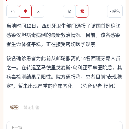
小
中
大
紧
松
◐
暖色
当地时间12日，西班牙卫生部门通报了该国首例确诊
感染汉坦病毒病例的最新救治情况。目前，该名感染
者生命体征平稳，正在接受密切医学观察。
该名确诊患者为此前从邮轮撤离的14名西班牙籍人员
之一。在转运至马德里戈麦斯·乌利亚军事医院后，其
病毒检测结果呈阳性。院方通报称，患者目前“表现稳
定”，暂未出现严重的临床恶化。（总台记者 杨帆）
标签：
暂无标签
上一篇