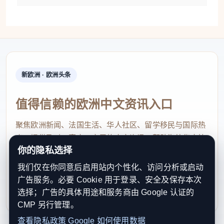
新欧洲 · 欧洲头条
值得信赖的欧洲中文资讯入口
聚焦欧洲新闻、法国生活、华人社区、留学移民与国际热
点，提供及时、真实、实用的中文资讯，帮助海外华人快
你的隐私选择
速了解欧洲动态。
我们仅在你同意后启用站内个性化、访问分析或启动
contact@xinouzhou.com
广告服务。必要 Cookie 用于登录、安全及保存本次
服务支持、版权与合作：工作日优先处理站务、投稿与权
选择；广告的具体用途和服务商由 Google 认证的
利通知
CMP 另行管理。
查看隐私政策
Google 如何使用数据