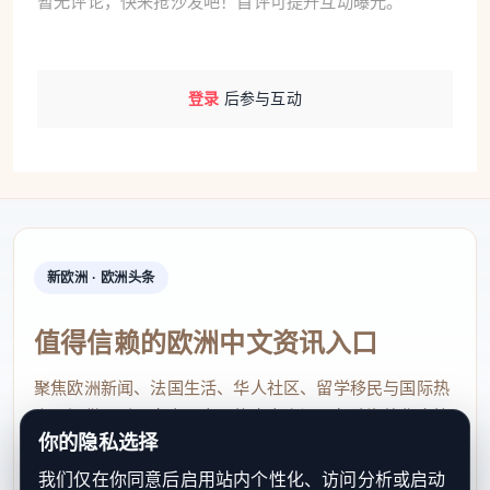
暂无评论，快来抢沙发吧！首评可提升互动曝光。
登录
后参与互动
新欧洲 · 欧洲头条
值得信赖的欧洲中文资讯入口
聚焦欧洲新闻、法国生活、华人社区、留学移民与国际热
点，提供及时、真实、实用的中文资讯，帮助海外华人快
你的隐私选择
速了解欧洲动态。
我们仅在你同意后启用站内个性化、访问分析或启动