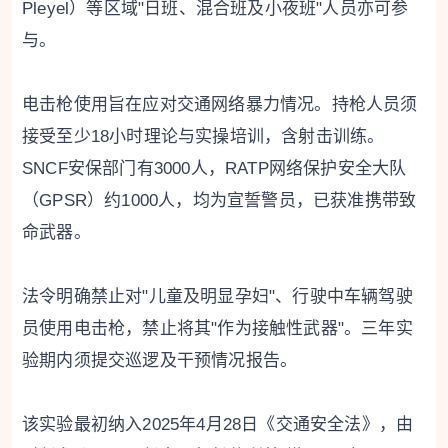
Pleyel）等区域"日班、混合班及小夜班"人员亦可参
与。
电击枪使用旨在应对交通网络暴力情况。持枪人员须
接受至少18小时理论与实操培训，含射击训练。
SNCF安保部门有3000人，RATP网络保护安全大队
（GPSR）约1000人，均为宣誓警员，已获准携带致
命武器。
法令明确禁止对"儿童及明显孕妇"、行驶中车辆驾驶
员使用电击枪，禁止将其"作为接触性武器"。三年实
验期内须提交巡逻及干预情况报告。
该实验最初纳入2025年4月28日《交通安全法》，由