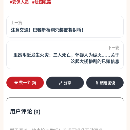
#安保人员
#法国铁路
上一篇
注意交通！巴黎新桥洞穴装置将封桥！
下一篇
里昂附近发生火灾：三人死亡，怀疑人为纵火……关于
这起大楼惨剧的已知信息
❤️ 赞一个 (
0
)
🔗 分享
🔖 稍后阅读
用户评论 (
0
)