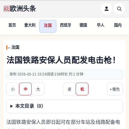
欧洲头条
首页
意大利
西班牙
德国
华人
国内
法国
法国
法国铁路安保人员配发电击枪！
2026-05-11 15:26
238
约 1 分钟
小
中
大
紧
松
◐
暖色
本文目录（
0
）
法国铁路安保人员即日起可在部分车站及线路配备电