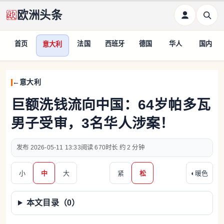
欧洲头条
首页
法国
西班牙
德国
华人
国内
意大利
意大利
巨额洗钱流向中国：64岁帕多瓦
男子受审，3名华人涉案！
2026-05-11 13:33
670
约 2 分钟
小
中
大
紧
松
◐
暖色
本文目录（
0
）