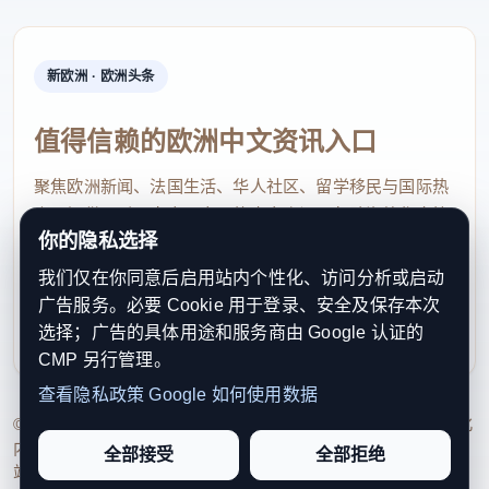
新欧洲 · 欧洲头条
值得信赖的欧洲中文资讯入口
聚焦欧洲新闻、法国生活、华人社区、留学移民与国际热
点，提供及时、真实、实用的中文资讯，帮助海外华人快
你的隐私选择
速了解欧洲动态。
我们仅在你同意后启用站内个性化、访问分析或启动
contact@xinouzhou.com
广告服务。必要 Cookie 用于登录、安全及保存本次
服务支持、版权与合作：工作日优先处理站务、投稿与权
选择；广告的具体用途和服务商由 Google 认证的
利通知
CMP 另行管理。
查看隐私政策
Google 如何使用数据
© 2026 新欧洲·欧洲头条. All Rights Reserved. 本网站持续优化
内容透明度、联系方式与用户权利说明，以提升品牌信任感和
全部接受
全部拒绝
站点完整度。