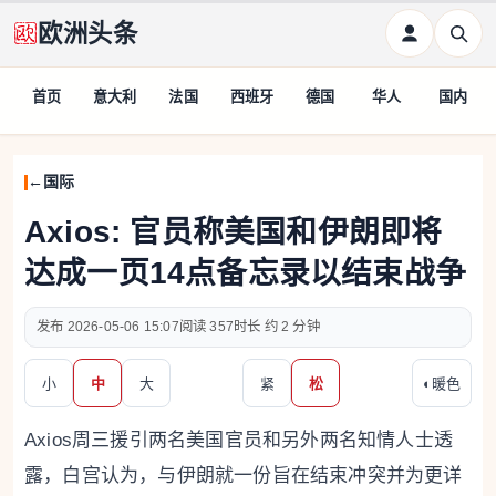
欧洲头条
首页
意大利
法国
西班牙
德国
华人
国内
国际
Axios: 官员称美国和伊朗即将
达成一页14点备忘录以结束战争
2026-05-06 15:07
357
约 2 分钟
小
中
大
紧
松
◐
暖色
Axios周三援引两名美国官员和另外两名知情人士透
露，白宫认为，与伊朗就一份旨在结束冲突并为更详