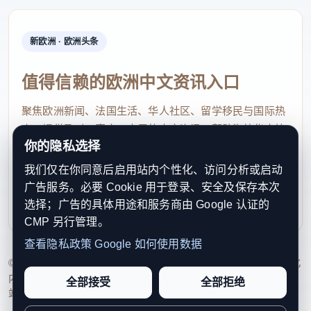
新欧洲 · 欧洲头条
值得信赖的欧洲中文资讯入口
聚焦欧洲新闻、法国生活、华人社区、留学移民与国际热
点，提供及时、真实、实用的中文资讯，帮助海外华人快
你的隐私选择
速了解欧洲动态。
我们仅在你同意后启用站内个性化、访问分析或启动
contact@xinouzhou.com
广告服务。必要 Cookie 用于登录、安全及保存本次
服务支持、版权与合作：工作日优先处理站务、投稿与权
选择；广告的具体用途和服务商由 Google 认证的
利通知
CMP 另行管理。
查看隐私政策
Google 如何使用数据
© 2026 新欧洲·欧洲头条. All Rights Reserved. 本网站持续优化
内容透明度、联系方式与用户权利说明，以提升品牌信任感和
全部接受
全部拒绝
站点完整度。