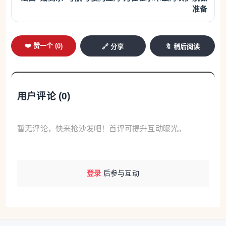
准备
❤️ 赞一个 (
0
)
🔗 分享
🔖 稍后阅读
用户评论 (
0
)
暂无评论，快来抢沙发吧！首评可提升互动曝光。
登录
后参与互动