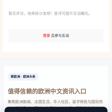
然而，尽管如此，类似的走私行为却依然有增无减，
暂无评论，快来抢沙发吧！首评可提升互动曝光。
今年三月，法国打击环境和公共卫生犯罪中央办公室
(OCLAESP) 捣毁了一个国际鳗苗走私网络。在法国
生物多样性办公室 (OFB) 和欧洲刑警组织的支持下，
登录
后参与互动
法国警方与西班牙当局协调开展调查，法国逮捕了 6
人，西班牙逮捕了 2 人。
那么，如何才能够更加有效地打击鳗鱼走私？就此，
安娜 ·洛克女士回答说：
新欧洲 · 欧洲头条
找到有效的解决方案并非易事。 的确，鳗鱼苗走私问
值得信赖的欧洲中文资讯入口
题非常严重，我们需要为司法系统提供资源，以便将
案件提交给执法人员，因为 经常走私活动涉及亚洲。
聚焦欧洲新闻、法国生活、华人社区、留学移民与国际热
有时，也涉及法国渔民捕捞超出配额。 因此 ， 为了
点，提供及时、真实、实用的中文资讯，帮助海外华人快