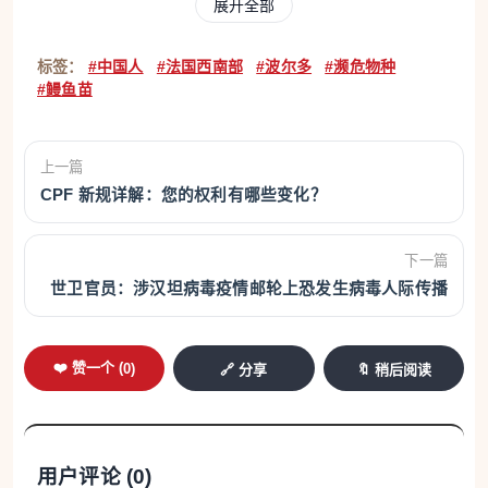
展开全部
育，然后在生命的最后阶段返回大西洋；回到它们的
出生地点进行繁殖，繁殖之后，它们的生命也就嘎然
标签：
#中国人
#法国西南部
#波尔多
#濒危物种
#鳗鱼苗
而止，因此，它们一生只会进行一次繁殖。而且，由
于目前世界上人工繁殖鳗鱼的技术尚不成熟，而鳗鱼
上一篇
却正在成为越来越受人喜爱的美食，这就是为社么鳗
CPF 新规详解：您的权利有哪些变化？
鱼苗走私活动有增无减的主要原因。世界自然保护联
盟（IUCN）已将鳗鱼列为极度濒危物种。
下一篇
世卫官员：涉汉坦病毒疫情邮轮上恐发生病毒人际传播
昨天波尔多法院的判决并非是法国司法机构首次重判
鳗鱼走私犯，去年12月，十名非法捕捞鱼苗的法国渔
民遭到重判，除了禁止从业两年，罚款五千欧元之
❤️ 赞一个 (
0
)
🔗 分享
🔖 稍后阅读
外，犯罪行为最严重的两名被告被判处18个月的监
禁。
用户评论 (
0
)
如何才能更有效地打击鳗鱼走私