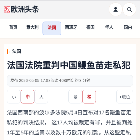
欧洲头条
首页
意大利
西班牙
德国
华人
国内
法国
法国
法国法院重判中国鳗鱼苗走私犯
2026-05-05 17:08
408
约 3 分钟
小
中
大
紧
松
◐
暖色
法国西南部的波尔多法院5月4日宣布对17名鳗鱼苗走
私犯的判决结果， 这17人均被裁定有罪，并且被判处
1年至5年的监禁以及数十万欧元的罚款。从这些走私