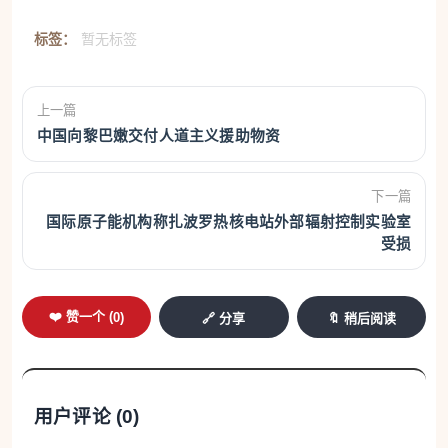
标签：
暂无标签
上一篇
中国向黎巴嫩交付人道主义援助物资
下一篇
国际原子能机构称扎波罗热核电站外部辐射控制实验室
受损
❤️ 赞一个 (
0
)
🔗 分享
🔖 稍后阅读
用户评论 (
0
)