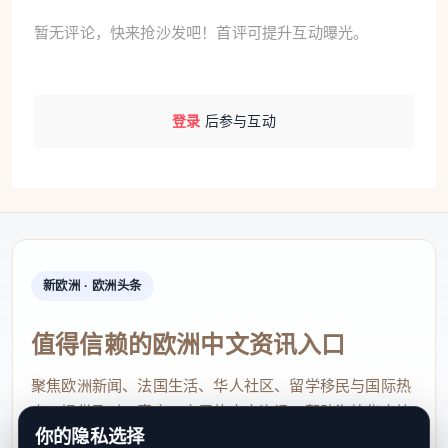
暂无评论，快来抢沙发吧！首评可提升互动曝光。
登录
后参与互动
新欧洲 · 欧洲头条
值得信赖的欧洲中文资讯入口
聚焦欧洲新闻、法国生活、华人社区、留学移民与国际热
点，提供及时、真实、实用的中文资讯，帮助海外华人快
你的隐私选择
速了解欧洲动态。