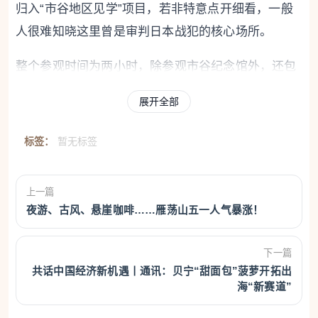
归入“市谷地区见学”项目，若非特意点开细看，一般
人很难知晓这里曾是审判日本战犯的核心场所。
整个参观时间为两小时，除参观市谷纪念馆外，还包
括防卫省宣传介绍及最后的自卫队纪念品商店停留时
展开全部
间。参观由导游全程带领，每个地点的参观受到严格
控制，在法庭旧址听完集中讲解后，观众的自由参观
标签：
暂无标签
时间仅约15分钟。
新华社记者一行根据预约时间，在导游的带领下进入
上一篇
夜游、古风、悬崖咖啡……雁荡山五一人气暴涨！
防卫省。在防卫省高楼群的一处角落，外观素白、占
地规模不大的市谷纪念馆坐落于此，具有重大历史意
下一篇
义的远东国际军事法庭旧址就在纪念馆内。
共话中国经济新机遇丨通讯：贝宁“甜面包”菠萝开拓出
海“新赛道”
实际上，如今的市谷纪念馆，只是当年法庭的小部分
“迁移复刻”——真正的法庭原址是日本陆军士官学校