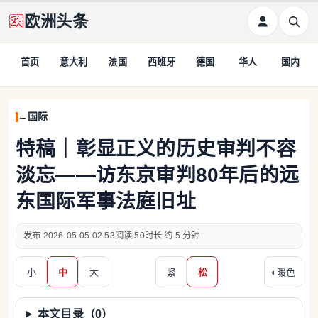
欧洲头条
首页
意大利
法国
西班牙
德国
华人
国内
国际
特稿｜彰显正义的历史审判不容
淡忘——访东京审判80年后的远
东国际军事法庭旧址
2026-05-05 02:53
50
约 5 分钟
小
中
大
紧
松
◐
暖色
本文目录（
0
）