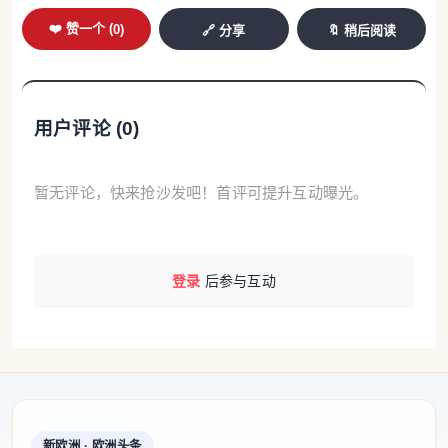
❤️ 赞一个 (
0
)
本部，也被称为“1号馆”，位于市谷纪念馆的东部。由
🔗 分享
🔖 稍后阅读
于日本防卫厅(即防卫省前身)后来搬到此地，需要新
建办公大楼，因此“1号馆”大部分被拆除，当年的审判
用户评论 (
0
)
大厅部分被保留并迁移至市谷纪念馆复原。
步入馆内，环顾四周，法庭大厅空间较为开阔。这座
暂无评论，快来抢沙发吧！首评可提升互动曝光。
大厅在陆军士官学校时期曾用于举行入学和毕业典礼
等活动，正对门口、最里面的台子中央摆放着日本天
皇的“玉座”。大厅两侧布有展柜和照片。导游用大量
登录
后参与互动
篇幅介绍大厅的格局变化与内部装饰，对东京审判的
内容却草草带过，仅简单说明此处是法庭旧址，指明
发言席、法官席、记者席等位置，根本没有提及当年
的审判如何进行、揭露了哪些战犯罪行，也未涉及日
本对侵略历史的反省，仿佛这段震惊世界的正义审
新欧洲 · 欧洲头条