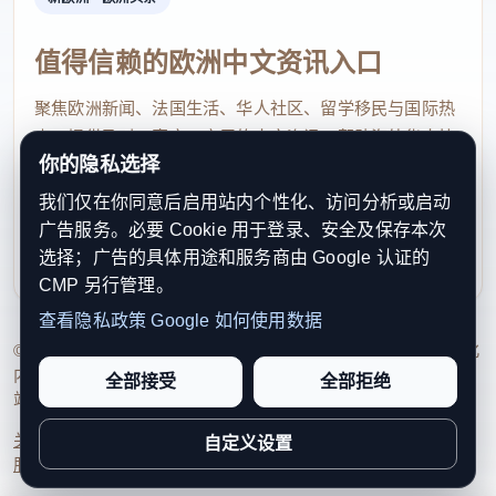
判，只是这座建筑的“小插曲”。
值得信赖的欧洲中文资讯入口
日本近现代史学者、上海交通大学副研究员石田隆至
接受新华社记者采访时表示，东京审判法庭旧址如今
聚焦欧洲新闻、法国生活、华人社区、留学移民与国际热
点，提供及时、真实、实用的中文资讯，帮助海外华人快
并不是一个让人们了解史实、反省历史的场所。
你的隐私选择
速了解欧洲动态。
我们仅在你同意后启用站内个性化、访问分析或启动
contact@xinouzhou.com
这是3月5日在日本东京拍摄的市谷纪念馆内景。新华
广告服务。必要 Cookie 用于登录、安全及保存本次
服务支持、版权与合作：工作日优先处理站务、投稿与权
社记者 贾浩成 摄
选择；广告的具体用途和服务商由 Google 认证的
利通知
CMP 另行管理。
避重就轻的展陈
查看隐私政策
Google 如何使用数据
© 2026 新欧洲·欧洲头条. All Rights Reserved. 本网站持续优化
市谷纪念馆的展陈呈现出明显的侧重和差异：在法庭
内容透明度、联系方式与用户权利说明，以提升品牌信任感和
全部接受
全部拒绝
大厅一侧，一小排展柜展示着《远东国际军事法庭庭
站点完整度。
审速记记录》等审判相关史料；大厅另一侧，却用更
关于我们
法律声明
编辑规范
日期归档
隐私政策
Cookie 设置
自定义设置
服务条款
联系我们
多的展柜集中展示战争时期日军的军服、军刀等。