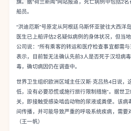
旗。据“荷兰新闻”网站报道，死亡病例中包括2
船员。
“洪迪厄斯”号原定从阿根廷乌斯怀亚驶往大西洋
医生已上船评估2名疑似病例的身体状况，但当地
公司说：“所有乘客的转运和医疗检查事宜都需与
表示，目前暂无法确认先前3人是否死于汉坦病毒
毒，确切病因仍在调查中。
世界卫生组织欧洲区域主任汉斯·克吕热4日说，
低，没有必要恐慌或施行旅行限制措施”。据世
关，即接触受感染啮齿动物的尿液或粪便。该病
间传播，并可能导致严重的呼吸系统疾病，需要
（王一帆）