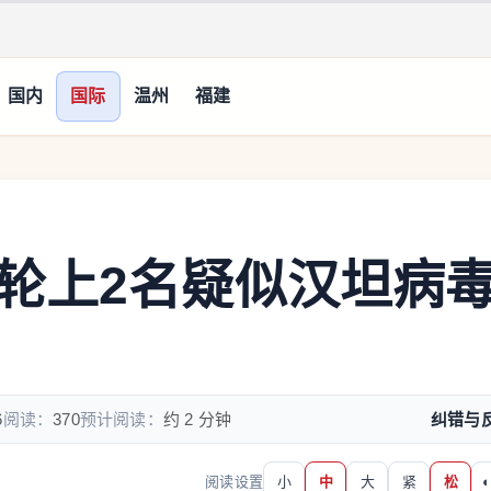
国内
国际
温州
福建
轮上2名疑似汉坦病
6
阅读：
370
预计阅读：
约 2 分钟
纠错与
阅读设置
小
中
大
紧
松
◐