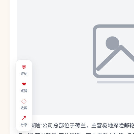
💬
评论
❤
点赞
◇
收藏
↗
“泛海探险”公司总部位于荷兰，主营极地探险邮
分享