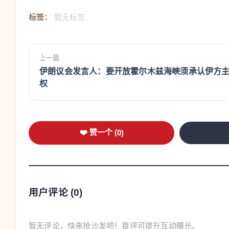
标签：
暂无标签
上一篇
伊朗议会发言人：要开放霍尔木兹海峡须承认伊方
权
❤️ 赞一个 (
0
)
用户评论 (
0
)
暂无评论，快来抢沙发吧！首评可提升互动曝光。