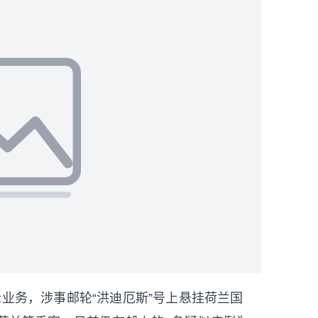
轮业务，涉事邮轮“洪迪厄斯”号上悬挂荷兰国