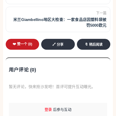
下一篇
米兰Giambellino地区大检查：一家食品店因塑料袋被
罚5000欧元
❤️ 赞一个 (
0
)
🔗 分享
🔖 稍后阅读
用户评论 (
0
)
暂无评论，快来抢沙发吧！首评可提升互动曝光。
登录
后参与互动