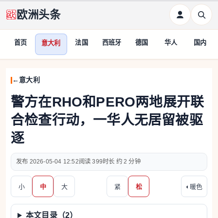
欧洲头条
首页
法国
西班牙
德国
华人
国内
意大利
意大利
警方在RHO和PERO两地展开联
合检查行动，一华人无居留被驱
逐
2026-05-04 12:52
399
约 2 分钟
小
中
大
紧
松
◐
暖色
本文目录（
2
）