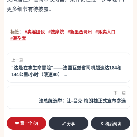
更多细节有待披露。
标签：
#卖淫团伙
#按摩院
#新墨西哥州
#贩卖人口
#避孕套
上一篇
“这是在拿生命冒险”——法国瓦兹省司机超速达184和
144公里/小时（限速80） ...
下一篇
法总统选举：让-吕克·梅朗雄正式宣布参选
❤️ 赞一个 (
0
)
🔗 分享
🔖 稍后阅读