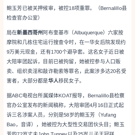
鲍玉芳已被关押候审，被控18项重罪。（Bernalillo县
检查官办公室）
局在
新墨西哥州
阿布奎基市（Albuquerque）六家按
摩院和几栋住宅运行搜查令时，在一华女后院发现约
9万美元现金，还有1700个避孕套。这名女子近日被
大陪审团起诉，目前已被拘留，她被控参与人口贩
卖、组织卖淫和敲诈勒索等罪名，此案涉多达20名受
害者，大部分都是
华人
移民女子。
据ABC电视台所属媒体KOAT报导，Bernalillo县检察
官办公室发布的新闻稿称，大陪审团4月16日正式起
诉三名涉案人员，分别是58岁的鲍玉芳（Yufang
Bao，音译），她被控为大型性交易团伙头目；鲍玉
芳的72岁丈夫John Tunney以及25岁儿子王冠祥