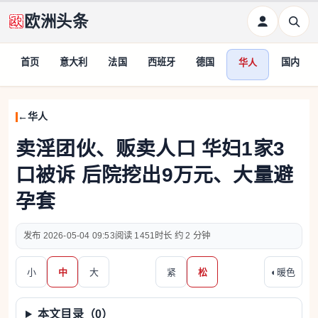
欧洲头条
首页
意大利
法国
西班牙
德国
国内
华人
华人
卖淫团伙、贩卖人口 华妇1家3
口被诉 后院挖出9万元、大量避
孕套
2026-05-04 09:53
1451
约 2 分钟
小
中
大
紧
松
◐
暖色
本文目录（
0
）