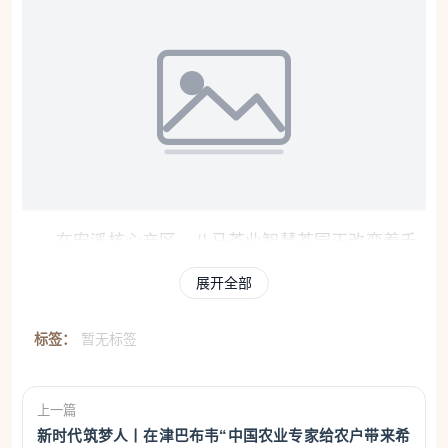
在安溪核心产区，八马茶业智慧茶园正改变着千
百年来的种植方式。物联网设备实时监测土壤湿度、
展开全部
光照与气温，进行精准灌溉与科学管护，从源头守护
每一片茶叶的品质。全球首条信息化、数字化、智能
标签：
暂无标签
化武夷茶精加工生产线24小时运转，完成从进料到成
品的全自动智造。
上一篇
新时代筑梦人丨在津巴布韦“中国农业专家给农户带来希