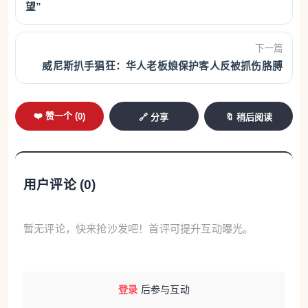
数字化种植，让一杯好茶从源头就有了“数”。不
望”
只是茶园，福建大力推广应用农业物联网、大数据、
5G、人工智能等新技术新装备，打造了一批智慧牧
下一篇
场、智慧茶园、智慧大棚、智慧菇房……目前，福建
威尼斯扒手猖狂：华人老板娘保护客人反被抓伤胳膊
智慧农业发展水平居全国前列。数字技术，正推动福
建传统农业“数智新生”。
❤️ 赞一个 (
0
)
🔗 分享
🔖 稍后阅读
在宁德周宁县浦源镇龙住院村的山林间，一架无
人机正灵活地穿梭于翠竹之间，稳稳将毛竹吊运至山
用户评论 (
0
)
下集装点，昔日“出山难”的毛竹，如今搭上“空中快
车”。2025年11月，当地引入无人机物流技术，现在
暂无评论，快来抢沙发吧！首评可提升互动曝光。
使用无人机运送，一趟仅需5分钟左右，一小时就能
运送1.5吨毛竹。目前，该村通过无人机“飞”出深山的
毛竹已达300吨。
登录
后参与互动