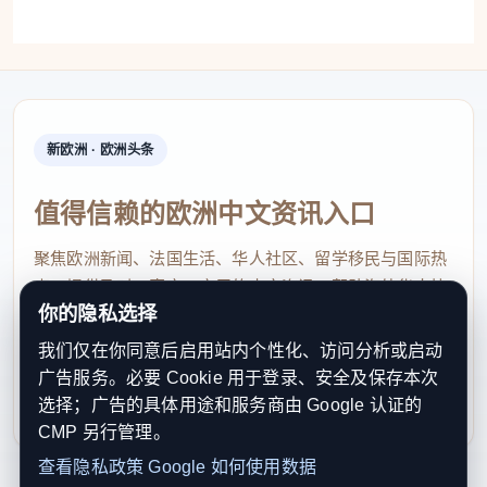
无人机在山林间的成功应用，是福建推动农业机
械化向林区、山区延伸的一个缩影。在福州福清，智
能无人车正护航一都枇杷出山；在南平顺昌，智能轨
道运输机破解山区农业运输难题。数字赋能，让深山
新欧洲 · 欧洲头条
里的餐桌宝藏搭上了“空中快车”，走向更广阔的市
场。
值得信赖的欧洲中文资讯入口
在三明，永安市吉山村、上吉山村整合80亩土
聚焦欧洲新闻、法国生活、华人社区、留学移民与国际热
点，提供及时、真实、实用的中文资讯，帮助海外华人快
地，建设智慧共享农场，通过微信小程序开放线上认
你的隐私选择
速了解欧洲动态。
领通道，为认养客户提供全流程农事服务，目前所有
我们仅在你同意后启用站内个性化、访问分析或启动
种植区全部被认领。这种“订单式认养”模式，推动农
contact@xinouzhou.com
广告服务。必要 Cookie 用于登录、安全及保存本次
服务支持、版权与合作：工作日优先处理站务、投稿与权
业生产从“产供销”向“销供产”转变，化解农产品滞销风
选择；广告的具体用途和服务商由 Google 认证的
利通知
险，让闲置土地变身农民“增收田”。在三元区西际
CMP 另行管理。
村，蜜橘还挂在树上就被上海客商订光了；三元区陈
查看隐私政策
Google 如何使用数据