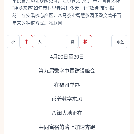
不挑扁担却让茶园更绿，让粮食更“抢手”来，看看这群
“神秘来客”如何带村里奔富！今天，让“数娃”带你揭
秘！在安溪核心产区，八马茶业智慧茶园正改变着千百
年来的种植方式。物联网
小
中
大
紧
松
◐
暖色
4月29日至30日
第九届数字中国建设峰会
在福州举办
乘着数字东风
八闽大地正在
共同富裕的路上加速奔跑