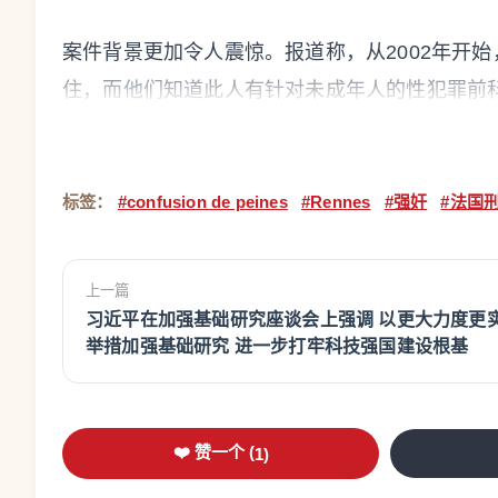
案件背景更加令人震惊。报道称，从2002年开始，Kar
住，而他们知道此人有针对未成年人的性犯罪前科。Ka
直否认相关事实，但在2018年庭审中承认曾对Ka
Karine并不是在第一时间得到保护。RTL今年2月的报道
标签：
#confusion de peines
#Rennes
#强奸
#法国
Jambu曾长期向社会服务机构和司法系统发出
《Signalements》，讲述多次报警、举报和
上一篇
Karine及其姑姑后来针对国家提起多项程序，
习近平在加强基础研究座谈会上强调 以更大力度更
举措加强基础研究 进一步打牢科技强国建设根基
现在的问题是：为什么30年的刑期，会出
这与法国刑罚执行制度中的“刑罚合并”或“刑期混同”（co
❤️ 赞一个 (
1
)
定，如果一个人因不同程序被判处多项同性质刑