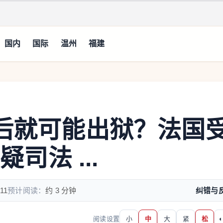
国内
国际
温州
福建
年后就可能出狱？法国
疑司法 ...
11
预计阅读：
约 3 分钟
纠错与
阅读设置
小
中
大
紧
松
◐