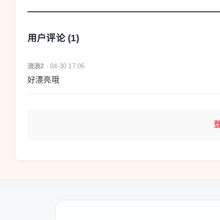
简单相加。换句话说，多项刑罚有时会被视为同
用户评论 (
1
)
此外，法国的“假释”（libération conditi
定条件后，在监狱外继续执行剩余刑期，并接受
流浪2
· 04-30 17:06
假释期间，服刑人仍需接受法官和刑罚执行部门
好漂亮哦
得接触某些人、不得前往某些地点等。如果违反
重新入狱。
但对受害人来说，这种法律解释并不能消除恐惧。报
Karine也在那里居住。法院虽设置了不得接触K
全。她质疑：既然当年宣布的是30年监禁，为什
Karine的姑姑也表达愤怒，认为这等于让受害