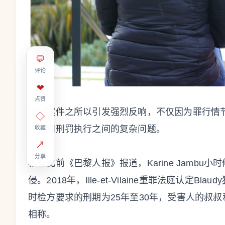
💬
评论
❤
点赞
这起案件之所以引发强烈反响，不仅因为罪行情
◇
追责和刑罚执行之间的复杂问题。
收藏
↗
分享
根据此前《巴黎人报》报道，Karine Jambu小时候
侵。2018年，Ille-et-Vilaine重罪法庭认定
时检方要求的刑期为25年至30年，受害人的叔
相称。