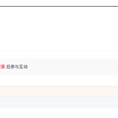
时执行，而不是一项结束后再执行下一项。
onnelle）并不等于刑罚消失，而是允许服刑人在满足一
监督、义务和限制。法国公共服务网站说明，
监督，可能被要求接受治疗、赔偿受害人、不
义务或再次犯罪，假释可以被撤销，服刑人会
登录
后参与互动
道指出，Blaudy获准在雷恩生活，而
arine的限制，但她仍认为这无法真正保障安
么如今却可能这么早回到社会？
人再次承受惩罚。对她们来说，这起案件从一开