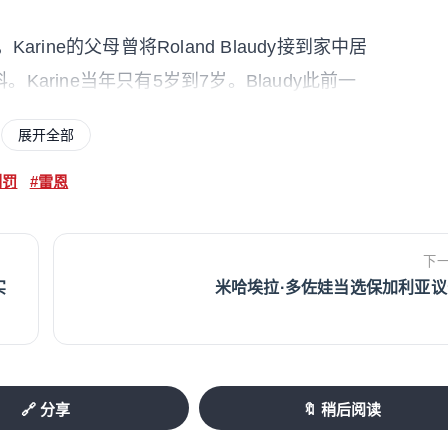
ine的父母曾将Roland Blaudy接到家中居
rine当年只有5岁到7岁。Blaudy此前一
rine实施性侵和强奸。
展开全部
提到，Karine的姑姑Laurence Brunet-
刑罚
#雷恩
警报。她们后来还共同出版书籍
求助未能及时阻止伤害的过程。RTL报道称，
下
其中包括国家因“严重过错”被认定负有责任。
实
米哈埃拉·多佐娃当选保加利亚议
现“约8年后出狱”的情况？
nfusion de peines）有关。法国刑法规
🔗 分享
🔖 稍后阅读
罚，刑期可以在一定条件下合并执行，而不是