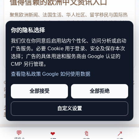
值得信赖的欧洲中文资讯入口
聚焦欧洲新闻、法国生活、华人社区、留学移民与国际热
点，提供及时、真实、实用的中文资讯，帮助海外华人快
你的隐私选择
速了解欧洲动态。
我们仅在你同意后启用站内个性化、访问分析或启动
contact@xinouzhou.com
广告服务。必要 Cookie 用于登录、安全及保存本次
服务支持、版权与合作：工作日优先处理站务、投稿与权
选择；广告的具体用途和服务商由 Google 认证的
利通知
CMP 另行管理。
查看隐私政策
Google 如何使用数据
© 2026 新欧洲·欧洲头条. All Rights Reserved. 本网站持续优化
内容透明度、联系方式与用户权利说明，以提升品牌信任感和
全部接受
全部拒绝
站点完整度。
关于我们
法律声明
编辑规范
日期归档
隐私政策
Cookie 设置
自定义设置
服务条款
联系我们
💬
⌂
◎
❤
↗
🔖
↗
○