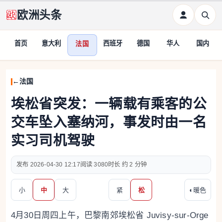
欧洲头条
首页
意大利
西班牙
德国
华人
国内
法国
法国
埃松省突发：一辆载有乘客的公
交车坠入塞纳河，事发时由一名
实习司机驾驶
2026-04-30 12:17
3080
约 2 分钟
小
中
大
紧
松
◐
暖色
4月30日周四上午，巴黎南郊埃松省 Juvisy-sur-Orge