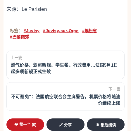
来源：Le Parisien
标签：
#Juvisy
#Juvisy-sur-Orge
#埃松省
#巴黎南郊
上一篇
燃气价格、驾照新规、学生餐、行政费用…法国5月1日
起多项新规正式生效
下一篇
不可避免”：法国航空联合会主席警告，机票价格将随油
价继续上涨
❤️ 赞一个 (
0
)
🔗 分享
🔖 稍后阅读