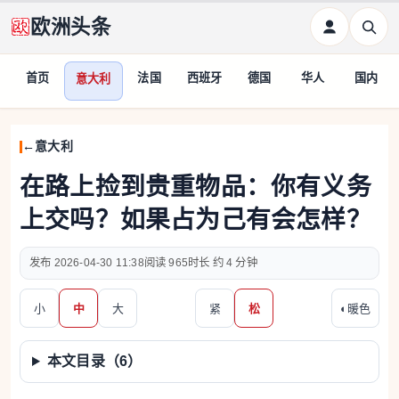
欧洲头条
首页
法国
西班牙
德国
华人
国内
意大利
意大利
在路上捡到贵重物品：你有义务
上交吗？如果占为己有会怎样？
2026-04-30 11:38
965
约 4 分钟
小
中
大
紧
松
◐
暖色
本文目录（
6
）