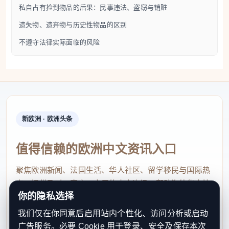
一年内证明其权利。
私自占有捡到物品的后果：民事违法、盗窃与销赃
若十二个月内无人认领，根据《民法典》第929条，
遗失物、遗弃物与历史性物品的区别
物品或钱款即完全归拾得人所有。但无论是新所有人
不遵守法律实际面临的风险
还是认领的失主，均须承担市政府可能产生的保管费
用。
归还失物的报酬与奖励
归还钱款或贵重物品，将获得《民法典》第930条及
新欧洲 · 欧洲头条
后续条款规定的特定报酬。当失主被找到并取回失物
值得信赖的欧洲中文资讯入口
时，必须向拾得人支付法定奖励：
物品价值不超过5.16欧元的，奖励为10%；
聚焦欧洲新闻、法国生活、华人社区、留学移民与国际热
超出部分按5%（二十分之一）计算。
点，提供及时、真实、实用的中文资讯，帮助海外华人快
你的隐私选择
速了解欧洲动态。
我们仅在你同意后启用站内个性化、访问分析或启动
为清晰说明，可参照下表：
contact@xinouzhou.com
广告服务。必要 Cookie 用于登录、安全及保存本次