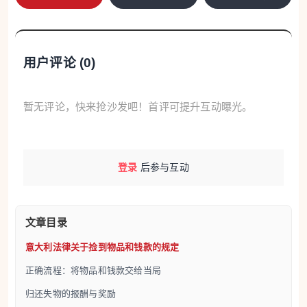
用户评论 (
0
)
暂无评论，快来抢沙发吧！首评可提升互动曝光。
正确流程：将物品和钱款交给当局
捡到物品后，必须尽快行动。如果失主可识别，立即
登录
后参与互动
归还是义务。否则，应前往市政府失物招领办公室，
上交物品，并提供捡到的时间、地点和经过。在公共
文章目录
场所捡到钱款也须履行这一手续。
意大利法律关于捡到物品和钱款的规定
市政办公室会在公告栏发布拾得通知，按《民法典》
第928条的要求，只做概要描述，以防虚假认领。通
正确流程：将物品和钱款交给当局
知需连续在两个周日各发布至少三天。合法失主可在
归还失物的报酬与奖励