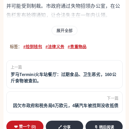
并可能受到制裁。市政府通过失物招领办公室，在公
告栏发布拾得通知，让合法失主在一年内认领。
展开全部
如果一年内无人认领，物品所有权归拾得人所有——
前提是拾得人严格遵守了程序，并未隐藏物品。该规
标签：
#捡到钱包
#法律义务
#贵重物品
定同样适用于现金：捡到现金且无法找到失主时，不
得私自保留，必须交给市政当局。遵守程序是有回报
上一篇
的：依法行事者只有在法定期限过后才能合法获得物
罗马Termini火车站餐厅：过期食品、卫生恶劣，160公
品所有权，且不会面临处罚或纠纷。非法占有则会导
斤食物被查扣。
致经济责任（罚款100至8000欧元），特殊情况下还
可能涉及刑事责任。
下一篇
因欠市政府和税务局6万欧元，4辆汽车被找到没收抵债
❤️ 赞一个 (
0
)
🔗 分享
🔖 稍后阅读