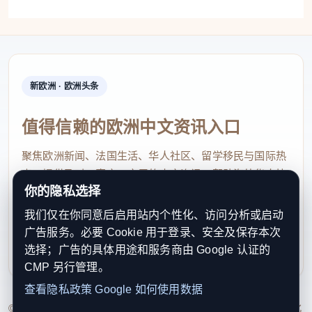
新欧洲 · 欧洲头条
值得信赖的欧洲中文资讯入口
聚焦欧洲新闻、法国生活、华人社区、留学移民与国际热
点，提供及时、真实、实用的中文资讯，帮助海外华人快
你的隐私选择
速了解欧洲动态。
我们仅在你同意后启用站内个性化、访问分析或启动
contact@xinouzhou.com
广告服务。必要 Cookie 用于登录、安全及保存本次
服务支持、版权与合作：工作日优先处理站务、投稿与权
选择；广告的具体用途和服务商由 Google 认证的
利通知
CMP 另行管理。
查看隐私政策
Google 如何使用数据
© 2026 新欧洲·欧洲头条. All Rights Reserved. 本网站持续优化