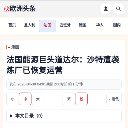
欧洲头条
首页
意大利
西班牙
德国
华人
国内
法国
法国
法国能源巨头道达尔：沙特遭袭
炼厂已恢复运营
2026-04-30 04:05
200
约 1 分钟
小
中
大
紧
松
◐
暖色
本文目录（
0
）