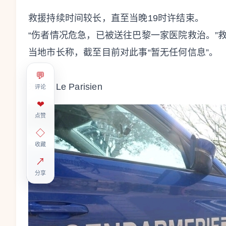
救援持续时间较长，直至当晚19时许结束。
“伤者情况危急，已被送往巴黎一家医院救治。”
当地市长称，截至目前对此事“暂无任何信息”。
💬
来源：Le Parisien
评论
❤
点赞
◇
收藏
↗
分享