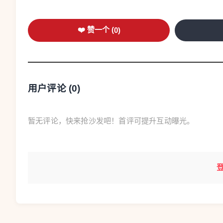
❤️ 赞一个 (
0
)
用户评论 (
0
)
暂无评论，快来抢沙发吧！首评可提升互动曝光。