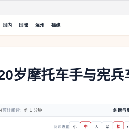
国内
国际
温州
福建
：一名20岁摩托车手与宪兵
4
预计阅读：
约 1 分钟
纠错与
阅读设置
小
中
大
紧
松
◐