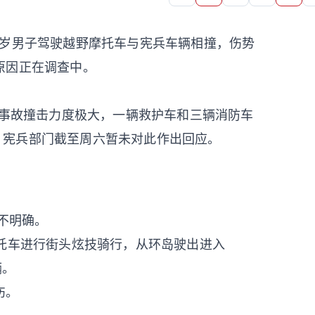
，一名20岁男子驾驶越野摩托车与宪兵车辆相撞，伤势
原因正在调查中。
消息，事故撞击力度极大，一辆救护车和三辆消防车
调查，宪兵部门截至周六暂未对此作出回应。
不明确。
托车进行街头炫技骑行，从环岛驶出进入
辆。
伤。