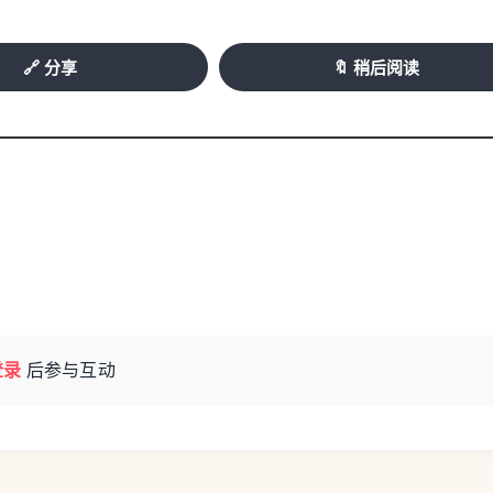
🔗 分享
🔖 稍后阅读
登录
后参与互动