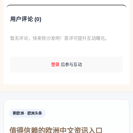
1个受抚养孩子：
28,956欧元
用户评论 (
0
)
2个受抚养孩子：
35,638欧元
3个受抚养孩子：
42,320欧元
暂无评论，快来抢沙发吧！首评可提升互动曝光。
4个受抚养孩子：
49,002欧元
登录
后参与互动
从第5个孩子开始，每增加一个孩子，收入上限增加
6,682欧元
。
对在法国生活的华人家庭来说，最需要注意的是，这
里看的不是当前2026年的工资，而是
2024年的收入
情况
。如果家庭这两年收入有变化，也不能简单按现
新欧洲 · 欧洲头条
在工资判断，最好登录 CAF 账户核对。
值得信赖的欧洲中文资讯入口
如果孩子年龄在
6至15岁
，并且家庭已经是 CAF 或