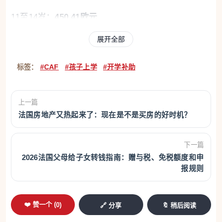
11至14岁：
450.41欧元
展开全部
15至18岁：
466.02欧元
这些金额已经扣除了 CRDS 社会债务偿还税，也就是
标签：
#CAF
#孩子上学
#开学补助
说，这是家庭实际收到的金额。法国教育部也确认，
ARS 一般在开学前的8月一次性发放。
上一篇
法国房地产又热起来了：现在是不是买房的好时机？
下一篇
不过，并不是所有家庭都能领取。ARS 仍然需要看家
2026法国父母给子女转钱指南：赠与税、免税额度和申
庭收入。2026年开学补助参考的是家庭
2024年的收
报规则
入
，也就是 avis d’imposition 上显示的相关收入。根
据 Service-Public 和法国教育部公布的门槛，2024年
❤️ 赞一个 (
0
)
🔗 分享
🔖 稍后阅读
收入不得超过以下标准：