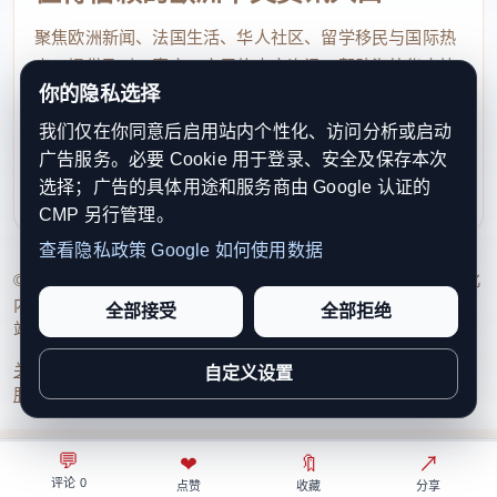
MSA 受益人，一般不需要额外申请，符合条件的话会
聚焦欧洲新闻、法国生活、华人社区、留学移民与国际热
点，提供及时、真实、实用的中文资讯，帮助海外华人快
自动发放。如果孩子还没满6岁但已经上 CP，家长需
你的隐私选择
速了解欧洲动态。
要向 CAF 或 MSA 提交学校证明。
我们仅在你同意后启用站内个性化、访问分析或启动
contact@xinouzhou.com
如果孩子年龄在
16至18岁
，家长不能忘记一个步骤：
广告服务。必要 Cookie 用于登录、安全及保存本次
服务支持、版权与合作：工作日优先处理站务、投稿与权
选择；广告的具体用途和服务商由 Google 认证的
从7月中旬开始，需要在 CAF 的 “Mon compte” 或手
利通知
CMP 另行管理。
机 App 里声明孩子2026年9月仍在上学或做学徒，否
查看隐私政策
Google 如何使用数据
则可能影响发放。
© 2026 新欧洲·欧洲头条. All Rights Reserved. 本网站持续优化
内容透明度、联系方式与用户权利说明，以提升品牌信任感和
全部接受
全部拒绝
还有一种情况也值得注意：如果家庭收入只是略微超
站点完整度。
过上限，并不一定完全拿不到钱。法国制度中可能存
关于我们
法律声明
编辑规范
日期归档
隐私政策
Cookie 设置
自定义设置
在一项
allocation différentielle
，也就是差额补助，
服务条款
联系我们
金额会根据收入情况重新计算。
💬
⌂
◎
❤
↗
🔖
↗
○
如果还不是 CAF 或 MSA 受益人，家长需要先办理家
评论 0
首页
关注
热榜
我的
点赞
收藏
分享