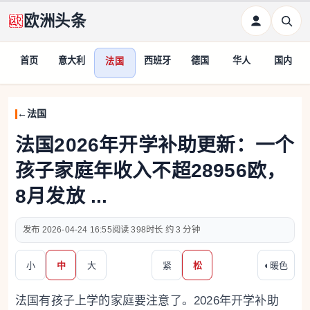
欧洲头条
首页
意大利
西班牙
德国
华人
国内
法国
法国
法国2026年开学补助更新：一个
孩子家庭年收入不超28956欧，
8月发放 ...
2026-04-24 16:55
398
约 3 分钟
小
中
大
紧
松
◐
暖色
法国有孩子上学的家庭要注意了。2026年开学补助