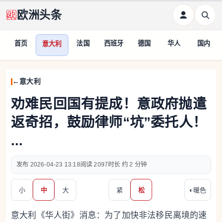
欧洲头条
首页
法国
西班牙
德国
华人
国内
意大利
意大利
劝难民回国有提成！意政府抛遣
返奇招，鼓励律师“坑”委托人！
...
2026-04-23 13:18
2097
约 2 分钟
小
中
大
紧
松
◐
暖色
意大利《华人街》消息：为了加快非法移民离境的速