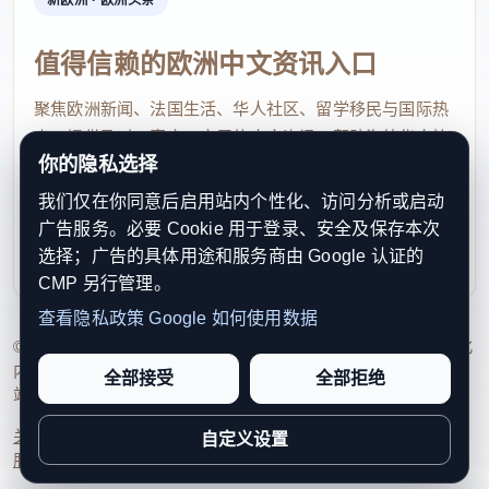
值得信赖的欧洲中文资讯入口
聚焦欧洲新闻、法国生活、华人社区、留学移民与国际热
点，提供及时、真实、实用的中文资讯，帮助海外华人快
你的隐私选择
速了解欧洲动态。
我们仅在你同意后启用站内个性化、访问分析或启动
contact@xinouzhou.com
广告服务。必要 Cookie 用于登录、安全及保存本次
服务支持、版权与合作：工作日优先处理站务、投稿与权
选择；广告的具体用途和服务商由 Google 认证的
利通知
CMP 另行管理。
查看隐私政策
Google 如何使用数据
© 2026 新欧洲·欧洲头条. All Rights Reserved. 本网站持续优化
内容透明度、联系方式与用户权利说明，以提升品牌信任感和
全部接受
全部拒绝
站点完整度。
关于我们
法律声明
编辑规范
日期归档
隐私政策
Cookie 设置
自定义设置
服务条款
联系我们