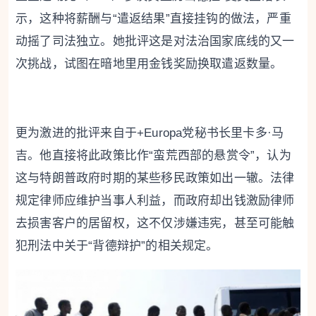
示，这种将薪酬与“遣返结果”直接挂钩的做法，严重
动摇了司法独立。她批评这是对法治国家底线的又一
次挑战，试图在暗地里用金钱奖励换取遣返数量。
更为激进的批评来自于+Europa党秘书长里卡多·马
吉。他直接将此政策比作“蛮荒西部的悬赏令”，认为
这与特朗普政府时期的某些移民政策如出一辙。法律
规定律师应维护当事人利益，而政府却出钱激励律师
去损害客户的居留权，这不仅涉嫌违宪，甚至可能触
犯刑法中关于“背德辩护”的相关规定。