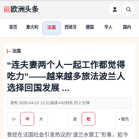
欧洲头条
首页
意大利
西班牙
德国
华人
国内
法国
法国
“连夫妻两个人一起工作都觉得
吃力”——越来越多旅法波兰人
选择回国发展 ...
2026-04-23 12:31
492
约 2 分钟
小
中
大
紧
松
◐
暖色
曾经在法国社会引发热议的“波兰水管工”形象，如今