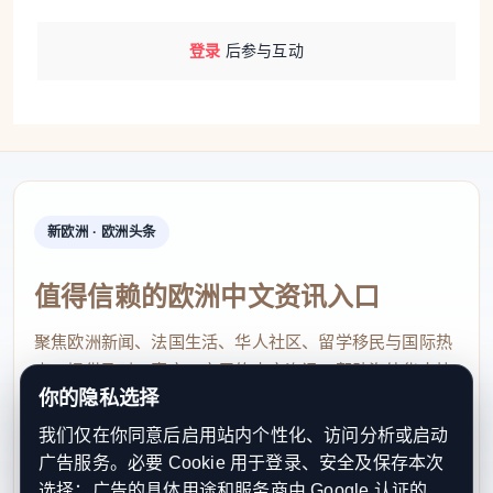
登录
后参与互动
新欧洲 · 欧洲头条
值得信赖的欧洲中文资讯入口
聚焦欧洲新闻、法国生活、华人社区、留学移民与国际热
点，提供及时、真实、实用的中文资讯，帮助海外华人快
你的隐私选择
速了解欧洲动态。
我们仅在你同意后启用站内个性化、访问分析或启动
contact@xinouzhou.com
广告服务。必要 Cookie 用于登录、安全及保存本次
服务支持、版权与合作：工作日优先处理站务、投稿与权
选择；广告的具体用途和服务商由 Google 认证的